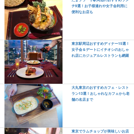
チ9選！お子様連れや女子会利用に
便利なお店も
東京駅周辺おすすめディナー15選！
女子会＆デートにイチオシのおしゃ
れ店にカジュアルレストランも網羅
大丸東京のおすすめカフェ・レスト
ラン13選！おしゃれなカフェから老
舗の名店まで
東京でラムチョップが美味しいお店