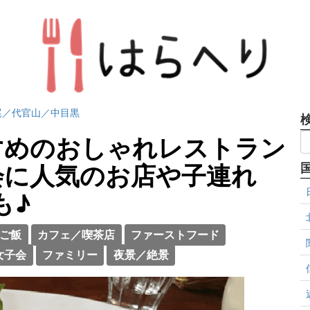
尾／代官山／中目黒
すめのおしゃれレストラン
会に人気のお店や子連れ
も♪
ご飯
カフェ／喫茶店
ファーストフード
女子会
ファミリー
夜景／絶景