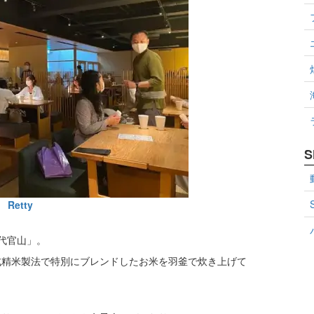
S
Retty
代官山」。
式精米製法で特別にブレンドしたお米を羽釜で炊き上げて