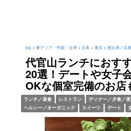
top
>
東アジア・中国・台湾
>
日本
>
東京
>
恵比寿／広
代官山ランチにおす
20選！デートや女子
OKな個室完備のお店
ランチ／昼食
レストラン
ディナー／夕食／夜
ヘルシー／オーガニック
スイーツ
デート