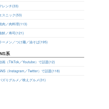
フレンチ(33)
エスニック(53)
焼肉／肉料理(113)
海鮮／寿司(121)
ラーメン／つけ麺／油そば(195)
NS系
動画（TikTok／Youtube）で話題(12)
SNS（Instagram／Twitter）で話題(118)
バズりグルメ／映えグルメ(31)