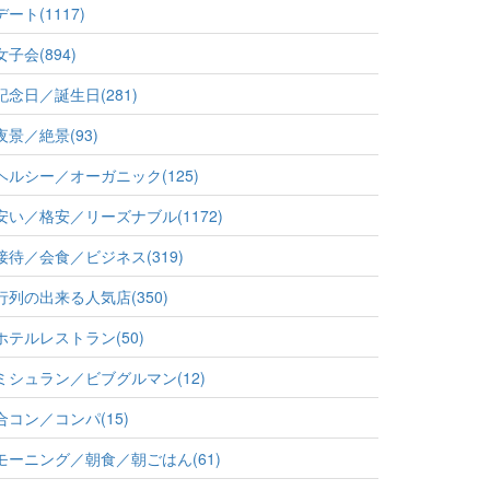
デート(1117)
女子会(894)
記念日／誕生日(281)
夜景／絶景(93)
ヘルシー／オーガニック(125)
安い／格安／リーズナブル(1172)
接待／会食／ビジネス(319)
行列の出来る人気店(350)
ホテルレストラン(50)
ミシュラン／ビブグルマン(12)
合コン／コンパ(15)
モーニング／朝食／朝ごはん(61)