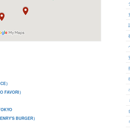
ICE）
FAVORI）
TOKYO
RY'S BURGER）