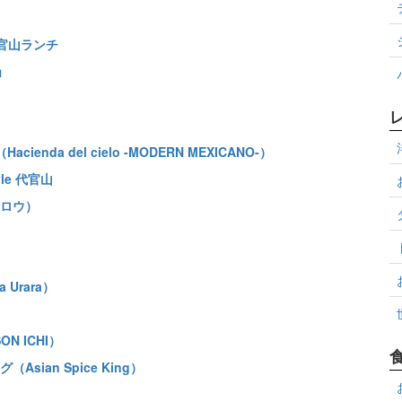
官山ランチ
ョ
da del cielo -MODERN MEXICANO-）
yle 代官山
ロウ）
Urara）
N ICHI）
ian Spice King）