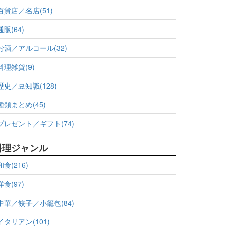
百貨店／名店(51)
通販(64)
お酒／アルコール(32)
料理雑貨(9)
歴史／豆知識(128)
種類まとめ(45)
プレゼント／ギフト(74)
料理ジャンル
和食(216)
洋食(97)
中華／餃子／小籠包(84)
イタリアン(101)