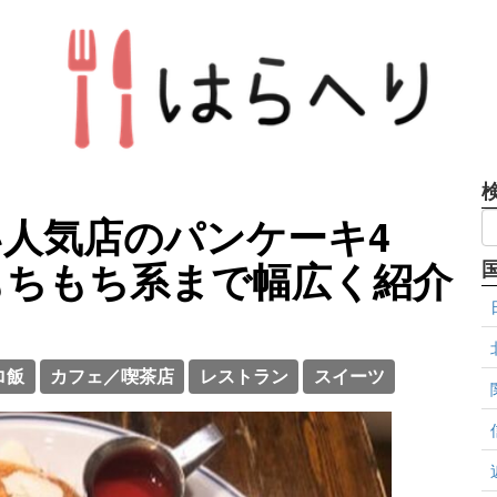
人気店のパンケーキ4
もちもち系まで幅広く紹介
ロ飯
カフェ／喫茶店
レストラン
スイーツ