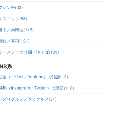
フレンチ(33)
エスニック(53)
焼肉／肉料理(113)
海鮮／寿司(121)
ラーメン／つけ麺／油そば(195)
NS系
動画（TikTok／Youtube）で話題(12)
SNS（Instagram／Twitter）で話題(118)
バズりグルメ／映えグルメ(31)