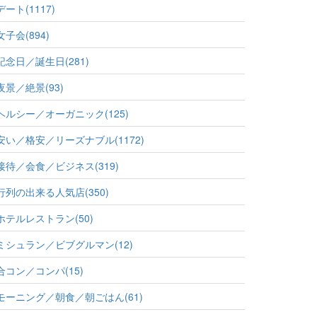
デート(1117)
女子会(894)
記念日／誕生日(281)
夜景／絶景(93)
ヘルシー／オーガニック(125)
安い／格安／リーズナブル(1172)
接待／会食／ビジネス(319)
行列の出来る人気店(350)
ホテルレストラン(50)
ミシュラン／ビブグルマン(12)
合コン／コンパ(15)
モーニング／朝食／朝ごはん(61)