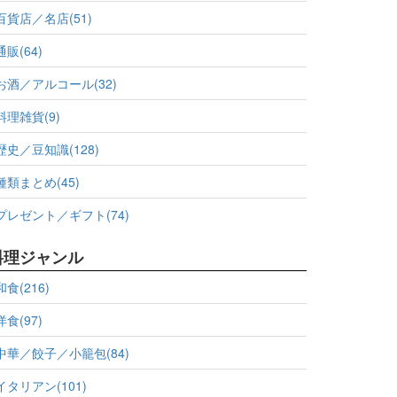
百貨店／名店(51)
通販(64)
お酒／アルコール(32)
料理雑貨(9)
歴史／豆知識(128)
種類まとめ(45)
プレゼント／ギフト(74)
料理ジャンル
和食(216)
洋食(97)
中華／餃子／小籠包(84)
イタリアン(101)