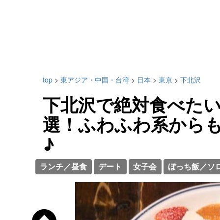
top
>
東アジア・中国・台湾
>
日本
>
東京
>
下北沢
下北沢で絶対食べたい
選！ふわふわ系から
♪
ランチ／昼食
デート
女子会
ぼっち飯／ソ