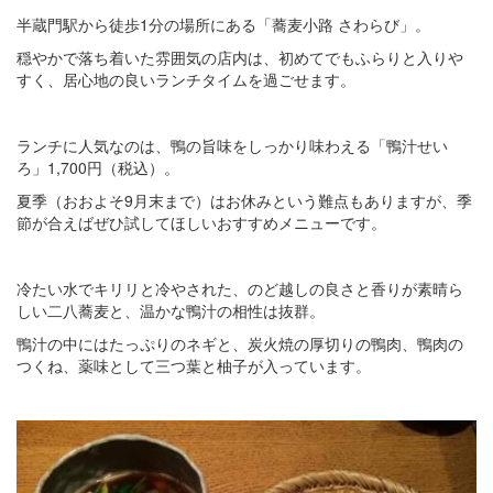
半蔵門駅から徒歩1分の場所にある「蕎麦小路 さわらび」。
穏やかで落ち着いた雰囲気の店内は、初めてでもふらりと入りや
すく、居心地の良いランチタイムを過ごせます。
ランチに人気なのは、鴨の旨味をしっかり味わえる「鴨汁せい
ろ」1,700円（税込）。
夏季（おおよそ9月末まで）はお休みという難点もありますが、季
節が合えばぜひ試してほしいおすすめメニューです。
冷たい水でキリリと冷やされた、のど越しの良さと香りが素晴ら
しい二八蕎麦と、温かな鴨汁の相性は抜群。
鴨汁の中にはたっぷりのネギと、炭火焼の厚切りの鴨肉、鴨肉の
つくね、薬味として三つ葉と柚子が入っています。