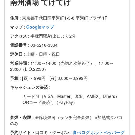
南州酒場 てげてげ
住所
: 東京都千代田区平河町1-3-8 平河町プラザ 1F
マップ
:
Googleマップ
アクセス
: 半蔵門駅A1出口より2分
電話番号
: 03-5216-3334
定休日
: 土曜・日曜・祝日
営業時間
: 11:30～14:00（売切れ次第終了）、17:00～
23:00（L.O.22:30）
予算
: [昼] ～999円 [夜] 3,000～3,999円
キャッシュレス決済
:
カード可（VISA、Master、JCB、AMEX、Diners）
QRコード決済可（PayPay）
禁煙・喫煙
: 全席喫煙可（ランチ完全禁煙） ※加熱式タバコ
のみ
予約サイト・口コミ・クーポン
:
食べログ
ホットペッパーグ