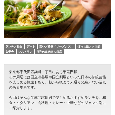
ランチ／昼食
デート
安い／格安／リーズナブル
ぼっち飯／ソロ飯
女子会
レストラン
行列の出来る人気店
東京都千代田区麹町一丁目にある半蔵門駅。
その周辺には国立演芸場や国立劇場といった日本の伝統芸能
を楽しめる施設もあり、朝から晩まで人通りの絶えない活気
のある場所です。
今回はそんな半蔵門駅周辺で楽しめるおすすめランチを、和
食・イタリアン・肉料理・カレー・中華などのジャンル別に
ご紹介します。