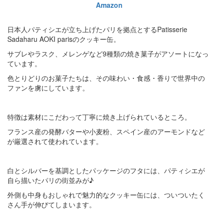
Amazon
日本人パティシエが立ち上げたパリを拠点とするPatisserie
Sadaharu AOKI parisのクッキー缶。
サブレやラスク、メレンゲなど9種類の焼き菓子がアソートになっ
ています。
色とりどりのお菓子たちは、その味わい・食感・香りで世界中の
ファンを虜にしています。
特徴は素材にこだわって丁寧に焼き上げられているところ。
フランス産の発酵バターや小麦粉、スペイン産のアーモンドなど
が厳選されて使われています。
白とシルバーを基調としたパッケージのフタには、パティシエが
自ら描いたパリの街並みが♪
外側も中身もおしゃれで魅力的なクッキー缶には、ついついたく
さん手が伸びてしまいます。