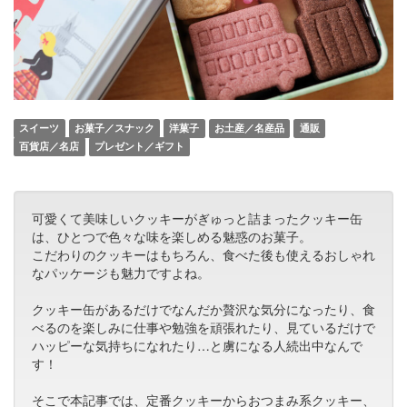
スイーツ
お菓子／スナック
洋菓子
お土産／名産品
通販
百貨店／名店
プレゼント／ギフト
可愛くて美味しいクッキーがぎゅっと詰まったクッキー缶
は、ひとつで色々な味を楽しめる魅惑のお菓子。
こだわりのクッキーはもちろん、食べた後も使えるおしゃれ
なパッケージも魅力ですよね。
クッキー缶があるだけでなんだか贅沢な気分になったり、食
べるのを楽しみに仕事や勉強を頑張れたり、見ているだけで
ハッピーな気持ちになれたり…と虜になる人続出中なんで
す！
そこで本記事では、定番クッキーからおつまみ系クッキー、