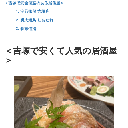
＜吉塚で完全個室のある居酒屋＞
1. 宝乃御船 吉塚店
2. 炭火焼鳥 しおたれ
3. 肴家信清
＜吉塚で安くて人気の居酒屋
＞