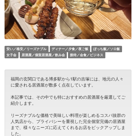
安い／格安／リーズナブル
ディナー／夕食／夜ご飯
ぼっち飯／ソロ飯
女子会
居酒屋／個室居酒屋／飲み会
接待／会食／ビジネス
福岡の玄関口である博多駅から1駅の吉塚には、地元の人々
に愛される居酒屋が数多く点在しています。
本記事では、その中でも特におすすめの居酒屋を厳選してご
紹介します。
リーズナブルな価格で美味しい料理が楽しめるコスパ抜群の
人気店から、プライバシーを重視した完全個室完備の居酒屋
まで、様々なニーズに応えてくれるお店をピックアップしま
した。