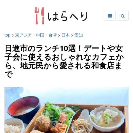
top
>
東アジア・中国・台湾
>
日本
>
愛知
日進市のランチ10選！デートや女
子会に使えるおしゃれなカフェか
ら、地元民から愛される和食店ま
で