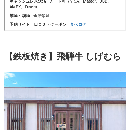
キャッシュレス決済
: カード可（VISA、Master、JCB、
AMEX、Diners）
禁煙・喫煙
: 全席禁煙
予約サイト・口コミ・クーポン
:
食べログ
【鉄板焼き】飛騨牛 しげむら