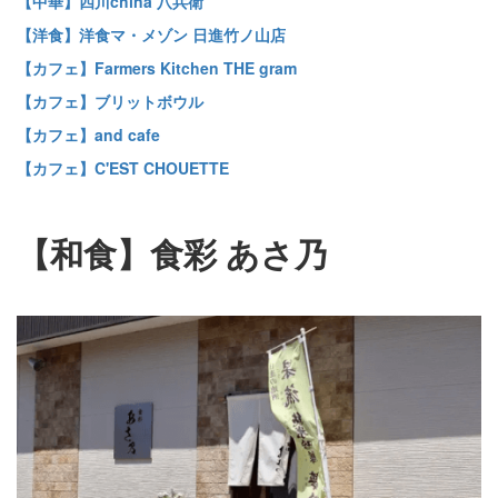
【中華】四川china 八兵衛
【洋食】洋食マ・メゾン 日進竹ノ山店
【カフェ】Farmers Kitchen THE gram
【カフェ】ブリットボウル
【カフェ】and cafe
【カフェ】C'EST CHOUETTE
【和食】食彩 あさ乃