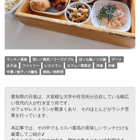
ランチ／昼食
安い／格安／リーズナブル
ぼっち飯／ソロ飯
デート
女子会
ファミリー
レストラン
カフェ／喫茶店
洋食
和食
中華／餃子／小籠包
焼肉／肉料理
愛知県の日進は、大規模な大学や住宅街が点在している幅広
い世代の人が行き交う街です。
カフェやレストランが数多くあり、そのほとんどがランチ営
業を行っています。
本記事では、その中でもコスパ最高の美味しいランチだけを
厳選してご紹介♪