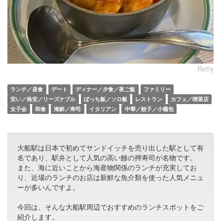
Retty
ランチ／昼食
デート
ディナー／夕食／夜ご飯
ファミリー
安い／格安／リーズナブル
ぼっち飯／ソロ飯
レストラン
カフェ／喫茶店
女子会
和食
海鮮／寿司
イタリアン
中華／餃子／小籠包
大船駅は日本で初めてサンドイッチを売り出した駅として有
名であり、駅弁として人気の高い鯵の押寿司が名物です。
また、海に近いことから海産物関係のランチが充実してお
り、近場のランチのお店は新鮮な魚介類を使った人気メニュ
ーが多いんですよ。
今回は、そんな大船駅周辺でおすすめのランチスポットをご
紹介します。