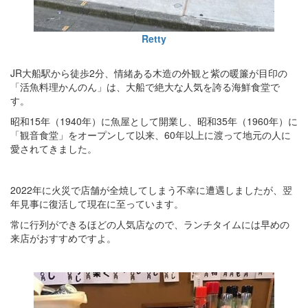
Retty
JR大船駅から徒歩2分、情緒ある木造の外観と紫の暖簾が目印の
「活魚料理かんのん」は、大船で絶大な人気を誇る海鮮食堂で
す。
昭和15年（1940年）に魚屋として開業し、昭和35年（1960年）に
「観音食堂」をオープンして以来、60年以上に渡って地元の人に
愛されてきました。
2022年に火災で店舗が全焼してしまう不幸に遭遇しましたが、翌
年見事に復活して現在に至っています。
常に行列ができるほどの人気店なので、ランチタイムには早めの
来店がおすすめですよ。