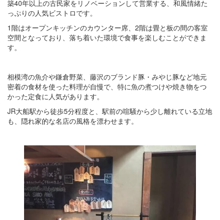
築40年以上の古民家をリノベーションして営業する、和風情緒た
っぷりの人気ビストロです。
1階はオープンキッチンのカウンター席、2階は畳と板の間の客室
空間となっており、落ち着いた環境で食事を楽しむことができま
す。
相模湾の魚介や鎌倉野菜、藤沢のブランド豚・みやじ豚など地元
密着の食材を使った料理が自慢で、特に魚の煮つけや焼き物をつ
かった定食に人気があります。
JR大船駅から徒歩5分程度と、駅前の喧騒から少し離れている立地
も、隠れ家的な名店の風格を漂わせます。