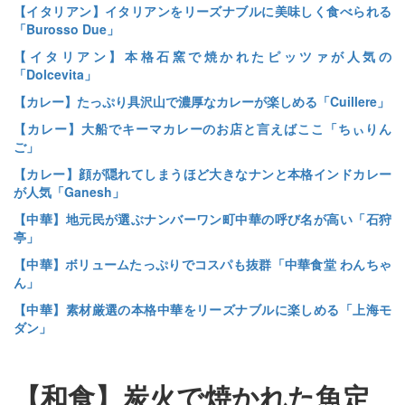
【イタリアン】イタリアンをリーズナブルに美味しく食べられる
「Burosso Due」
【イタリアン】本格石窯で焼かれたピッツァが人気の
「Dolcevita」
【カレー】たっぷり具沢山で濃厚なカレーが楽しめる「Cuillere」
【カレー】大船でキーマカレーのお店と言えばここ「ちぃりん
ご」
【カレー】顔が隠れてしまうほど大きなナンと本格インドカレー
が人気「Ganesh」
【中華】地元民が選ぶナンバーワン町中華の呼び名が高い「石狩
亭」
【中華】ボリュームたっぷりでコスパも抜群「中華食堂 わんちゃ
ん」
【中華】素材厳選の本格中華をリーズナブルに楽しめる「上海モ
ダン」
【和食】炭火で焼かれた魚定