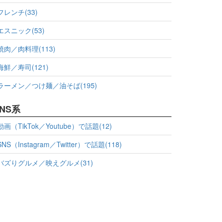
フレンチ(33)
エスニック(53)
焼肉／肉料理(113)
海鮮／寿司(121)
ラーメン／つけ麺／油そば(195)
NS系
動画（TikTok／Youtube）で話題(12)
SNS（Instagram／Twitter）で話題(118)
バズりグルメ／映えグルメ(31)