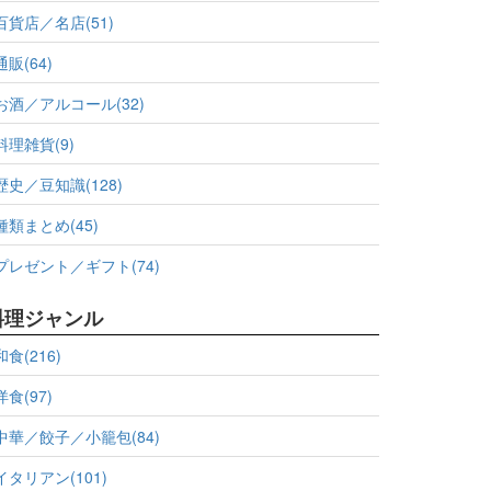
百貨店／名店(51)
通販(64)
お酒／アルコール(32)
料理雑貨(9)
歴史／豆知識(128)
種類まとめ(45)
プレゼント／ギフト(74)
料理ジャンル
和食(216)
洋食(97)
中華／餃子／小籠包(84)
イタリアン(101)