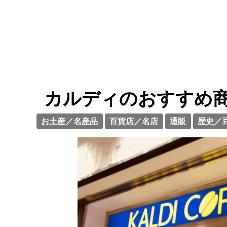
カルディのおすすめ商
お土産／名産品
百貨店／名店
通販
歴史／