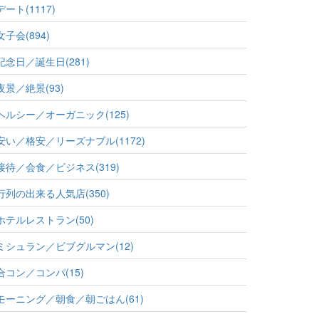
デート(1117)
女子会(894)
記念日／誕生日(281)
夜景／絶景(93)
ヘルシー／オーガニック(125)
安い／格安／リーズナブル(1172)
接待／会食／ビジネス(319)
行列の出来る人気店(350)
ホテルレストラン(50)
ミシュラン／ビブグルマン(12)
合コン／コンパ(15)
モーニング／朝食／朝ごはん(61)