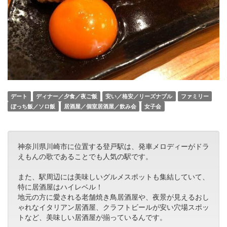
デート
ディナー／夕食／夜ご飯
安い／格安／リーズナブル
ファミリー
ぼっち飯／ソロ飯
居酒屋／個室居酒屋／飲み会
女子会
神奈川県川崎市に位置する登戸駅は、発車メロディーがドラ
えもんの歌であることでも人気の駅です。
また、駅周辺には美味しいグルメスポットも集結していて、
特に居酒屋はハイレベル！
地元の方に愛される老舗焼き鳥居酒屋や、夜景が見えるおし
ゃれなイタリアン居酒屋、クラフトビールが安い穴場スポッ
トなど、美味しい居酒屋が揃っているんです。