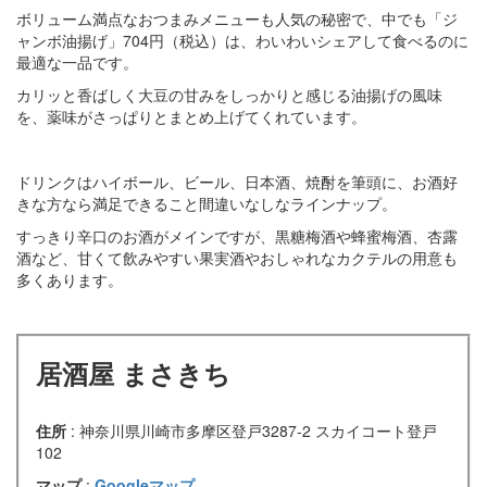
ボリューム満点なおつまみメニューも人気の秘密で、中でも「ジ
ャンボ油揚げ」704円（税込）は、わいわいシェアして食べるのに
最適な一品です。
カリッと香ばしく大豆の甘みをしっかりと感じる油揚げの風味
を、薬味がさっぱりとまとめ上げてくれています。
ドリンクはハイボール、ビール、日本酒、焼酎を筆頭に、お酒好
きな方なら満足できること間違いなしなラインナップ。
すっきり辛口のお酒がメインですが、黒糖梅酒や蜂蜜梅酒、杏露
酒など、甘くて飲みやすい果実酒やおしゃれなカクテルの用意も
多くあります。
居酒屋 まさきち
住所
: 神奈川県川崎市多摩区登戸3287-2 スカイコート登戸
102
マップ
:
Googleマップ