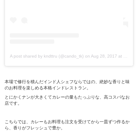
A post shared by kndttru (@cando_tk)
on
Aug 28, 2017 at 6:14am PDT
本場で修行を積んだインド人シェフならではの、絶妙な香りと味
のお料理を楽しめる本格インドレストラン。
とにかくナンが大きくてカレーの量もたっぷりな、高コスパなお
店です。
こちらでは、カレーもお料理も注文を受けてから一皿ずつ作るか
ら、香りがフレッシュで豊か。