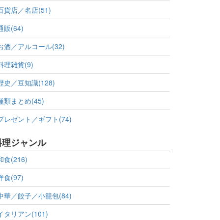
百貨店／名店(51)
通販(64)
お酒／アルコール(32)
料理雑貨(9)
歴史／豆知識(128)
種類まとめ(45)
プレゼント／ギフト(74)
料理ジャンル
和食(216)
洋食(97)
中華／餃子／小籠包(84)
イタリアン(101)