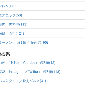
フレンチ(33)
エスニック(53)
焼肉／肉料理(113)
海鮮／寿司(121)
ラーメン／つけ麺／油そば(195)
NS系
動画（TikTok／Youtube）で話題(12)
SNS（Instagram／Twitter）で話題(118)
バズりグルメ／映えグルメ(31)