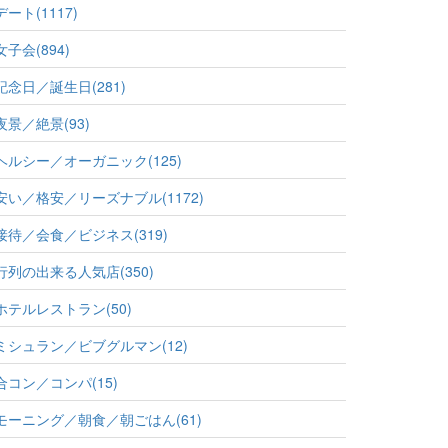
デート(1117)
女子会(894)
記念日／誕生日(281)
夜景／絶景(93)
ヘルシー／オーガニック(125)
安い／格安／リーズナブル(1172)
接待／会食／ビジネス(319)
行列の出来る人気店(350)
ホテルレストラン(50)
ミシュラン／ビブグルマン(12)
合コン／コンパ(15)
モーニング／朝食／朝ごはん(61)