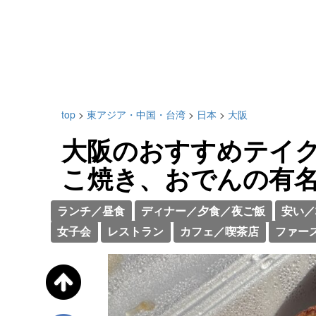
top
>
東アジア・中国・台湾
>
日本
>
大阪
大阪のおすすめテイク
こ焼き、おでんの有
ランチ／昼食
ディナー／夕食／夜ご飯
安い／
女子会
レストラン
カフェ／喫茶店
ファー