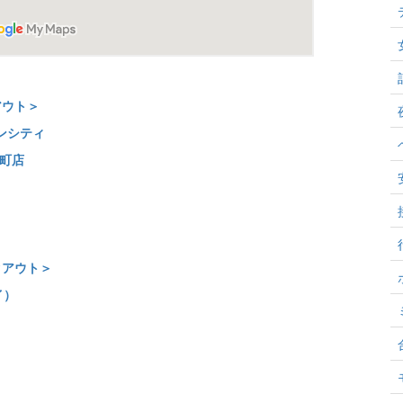
アウト＞
ンシティ
屋町店
クアウト＞
イ）