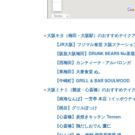
＜大阪キタ（梅田・大阪駅）のおすすめテイク
【JR大阪】フジマル食堂 大阪ステーショ
【阪急大阪梅田】DRUNK BEARS Nu茶
【西梅田】カンティーナ・アルバロンガ
【東梅田】大衆食堂 ぬ。
【中崎町】GRILL & BAR SOULWOOD
＜大阪ミナミ（難波・心斎橋）のおすすめテイ
【南海なんば】一芳亭 本店（イッポウテ
【桃谷】グリルぽっけ
【心斎橋】炭焼きキッチン Tenten
【心斎橋】鶏だしおでん 鷹仁
【なんば】肉 × 海鮮 個室居酒屋 雄