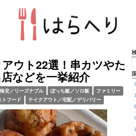
アウト22選！串カツやた
名店などを一挙紹介
格安／リーズナブル
ぼっち飯／ソロ飯
ファミリー
ストフード
テイクアウト／宅配／デリバリー