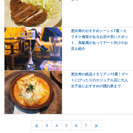
恵比寿のおすすめシーシャ7選！カ
ラオケ個室があるお店や安いスポッ
ト、高級感があってデート向けのお
店も紹介
恵比寿の絶品イタリアン13選！デー
トにぴったりのカジュアル店に大人
女子会におすすめの隠れ家まで
3
4
5
6
7