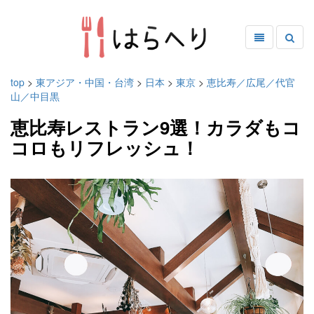
top
>
東アジア・中国・台湾
>
日本
>
東京
>
恵比寿／広尾／代官
山／中目黒
恵比寿レストラン9選！カラダもコ
コロもリフレッシュ！