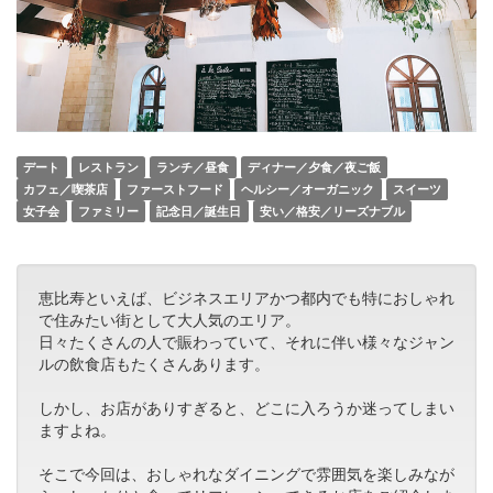
デート
レストラン
ランチ／昼食
ディナー／夕食／夜ご飯
カフェ／喫茶店
ファーストフード
ヘルシー／オーガニック
スイーツ
女子会
ファミリー
記念日／誕生日
安い／格安／リーズナブル
恵比寿といえば、ビジネスエリアかつ都内でも特におしゃれ
で住みたい街として大人気のエリア。
日々たくさんの人で賑わっていて、それに伴い様々なジャン
ルの飲食店もたくさんあります。
しかし、お店がありすぎると、どこに入ろうか迷ってしまい
ますよね。
そこで今回は、おしゃれなダイニングで雰囲気を楽しみなが