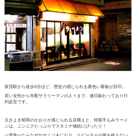
荻窪駅から徒歩3分ほど、歴史の感じられる黄色い看板が目印。
若い女性から年配サラリーマンの人々まで、連日賑わっており行
列必至です。
古きよき昭和のかおりが感じられる店構えと、特製手もみラーメ
ンは、ニンニクたっぷりでスタミナ補給にぴったり！
一度食べたらなぜかヤミツキになり、リピーターが後を絶えない