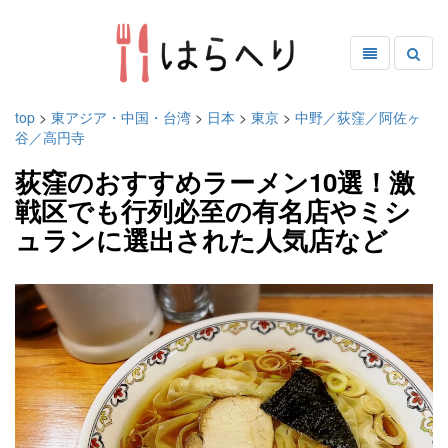
top
>
東アジア・中国・台湾
>
日本
>
東京
>
中野／荻窪／阿佐ヶ
谷／高円寺
荻窪のおすすめラーメン10選！激
戦区でも行列必至の有名店やミシ
ュランに選出された人気店など