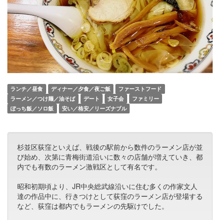
ランチ／昼食
ディナー／夕食／夜ご飯
ファーストフード
ラーメン／つけ麺／油そば
デート
女子会
ファミリー
ぼっち飯／ソロ飯
安い／格安／リーズナブル
杉並区荻窪といえば、戦後の駅前から数件のラーメン店が並
び始め、次第に青梅街道沿いに数々の店舗が増えていき、都
内でも有数のラーメン激戦区として有名です。
昭和初期頃より、JR中央総武線沿いに住む多くの作家文人
達の作品中に、行きつけとして荻窪のラーメン店が登場する
など、荻窪は都内でもラーメンの先駆けでした。