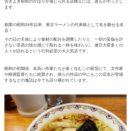
古きよき昭和のかほりが感じられる店構えには、誰もがホッとし
ます。
創業の昭和24年以来、東京ラーメンの代表格として名を馳せる名
店！
その日の天候により食材の配分を調整したりと、一切の妥協を許
さない至高の技が感じて取れる一杯を味わいに、連日大変多くの
人々が訪れるという行列必至の大人気店です。
昭和の初期頃、名高い作家たちが多く住むこの荻窪にて、文作家
や映画監督たちに絶賛され、彼らの作品の中にもこの店名が登場
するなどの逸話は今でも語り継がれています。