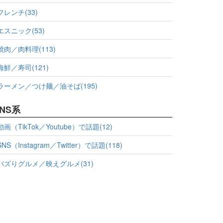
フレンチ(33)
エスニック(53)
焼肉／肉料理(113)
海鮮／寿司(121)
ラーメン／つけ麺／油そば(195)
NS系
動画（TikTok／Youtube）で話題(12)
SNS（Instagram／Twitter）で話題(118)
バズりグルメ／映えグルメ(31)