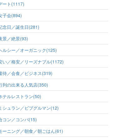
デート(1117)
女子会(894)
記念日／誕生日(281)
夜景／絶景(93)
ヘルシー／オーガニック(125)
安い／格安／リーズナブル(1172)
接待／会食／ビジネス(319)
行列の出来る人気店(350)
ホテルレストラン(50)
ミシュラン／ビブグルマン(12)
合コン／コンパ(15)
モーニング／朝食／朝ごはん(61)