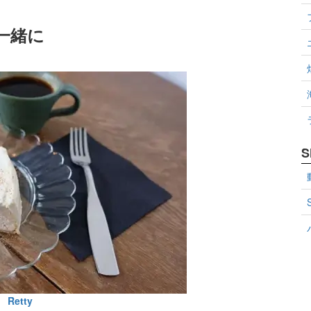
一緒に
S
Retty