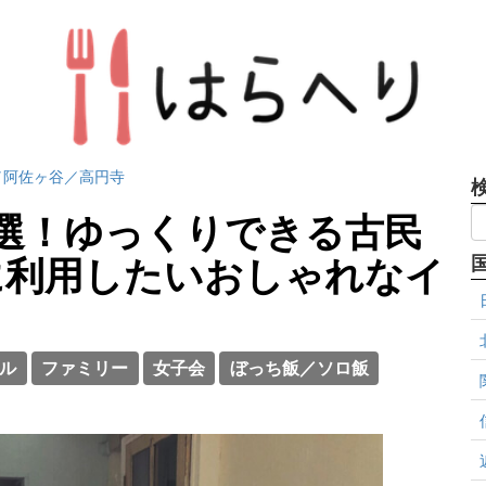
／阿佐ヶ谷／高円寺
選！ゆっくりできる古民
に利用したいおしゃれなイ
ル
ファミリー
女子会
ぼっち飯／ソロ飯