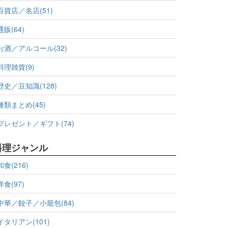
百貨店／名店(51)
通販(64)
お酒／アルコール(32)
料理雑貨(9)
歴史／豆知識(128)
種類まとめ(45)
プレゼント／ギフト(74)
料理ジャンル
和食(216)
洋食(97)
中華／餃子／小籠包(84)
イタリアン(101)