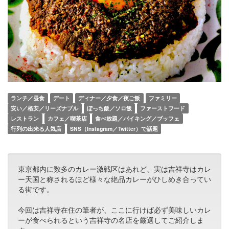
ランチ／昼食
デート
ディナー／夕食／夜ご飯
ファミリー
安い／格安／リーズナブル
ぼっち飯／ソロ飯
ファーストフード
レストラン
カフェ／喫茶店
食べ放題／バイキング／ブッフェ
行列の出来る人気店
SNS（Instagram／Twitter）で話題
東京都内に数多のカレー激戦区はあれど、実は吉祥寺はカレ
ー天国と称されるほど様々な絶品カレーがひしめき合ってい
る街です。
今回は吉祥寺在住の筆者が、ここに行けば必ず美味しいカレ
ーが食べられるという吉祥寺の名店を厳選してご紹介しま