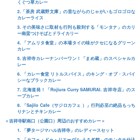
くぐつ草カレー
2.「茶房 武蔵野文庫」の昔ながらのじゃがいもゴロゴロな
カレーライス
3. その美味さに取材も行列も殺到する「モンタナ」のカリ
ー南蛮つけそばとドライカリー
4. 「アムリタ食堂」の本場タイの味がクセになるグリーン
カレー
5. 吉祥寺カレーナンバーワン！「まめ蔵」のスペシャルカ
レー
6. 「カレー食堂 リトルスパイス」のキング・オブ・スパイ
シーなブラックカレー
7. 北海道発！「Rojiura Curry SAMURAI. 吉祥寺店」のス
ープカレー
8. 「Sajilo Cafe（サジロカフェ ）」行列必至の絶品もっち
りナンとチキンカレー
＜吉祥寺駅南口（公園口）周辺のおすすめカレー＞
1. 「夢タージマハル吉祥寺」のレディースセット
2. 「カフェ・ドゥ・リエーヴル うさぎ館」のモンタナ仕込