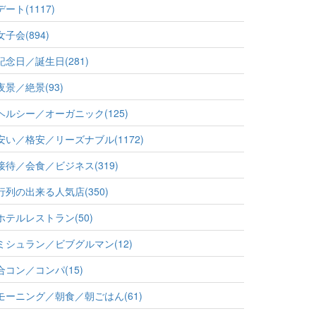
デート(1117)
女子会(894)
記念日／誕生日(281)
夜景／絶景(93)
ヘルシー／オーガニック(125)
安い／格安／リーズナブル(1172)
接待／会食／ビジネス(319)
行列の出来る人気店(350)
ホテルレストラン(50)
ミシュラン／ビブグルマン(12)
合コン／コンパ(15)
モーニング／朝食／朝ごはん(61)