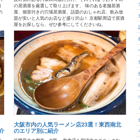
口
の居酒屋を厳選して取り上げます。 味のある老舗居酒
の
屋、個室付きの穴場居酒屋、話題のおしゃれ店、飲み放
題が安いと人気のお店など盛り沢山！ 京都駅周辺で居酒
屋をお探しなら、ぜひ参考にしてくださいね。
大阪市内の人気ラーメン店23選！東西南北
介
のエリア別に紹介
蛇
近畿最大の都市・大阪。 飲食店も和洋中エスニックな