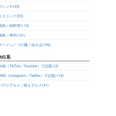
フレンチ(33)
エスニック(53)
焼肉／肉料理(113)
海鮮／寿司(121)
ラーメン／つけ麺／油そば(195)
NS系
動画（TikTok／Youtube）で話題(12)
SNS（Instagram／Twitter）で話題(118)
バズりグルメ／映えグルメ(31)