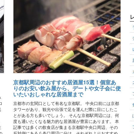
京都駅周辺のおすすめ居酒屋15選！個室あ
りのお安い飲み屋から、デートや女子会に使
いたいおしゃれな居酒屋まで
み
ロ
京都市の玄関口として有名な京都駅。 中央口前には京都
民
タワーがあり、観光や出張で足を運んだ際に目にしたこ
、
とがある方も多いでしょう。 そんな京都駅周辺には、何
い
度も通いたくなる魅力的な居酒屋が豊富にあります。 本
注
記事では多くの飲食店が集まる京都駅中央口周辺、その
の
反対側にある八条口周辺に分け、それぞれよりおすすめ