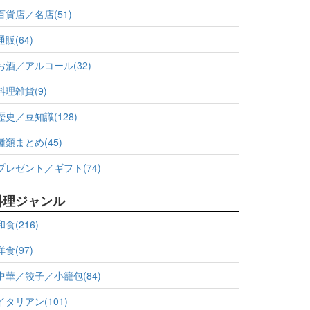
百貨店／名店(51)
通販(64)
お酒／アルコール(32)
料理雑貨(9)
歴史／豆知識(128)
種類まとめ(45)
プレゼント／ギフト(74)
料理ジャンル
和食(216)
洋食(97)
中華／餃子／小籠包(84)
イタリアン(101)