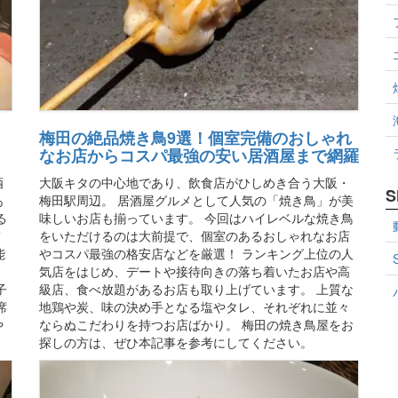
梅田の絶品焼き鳥9選！個室完備のおしゃれ
なお店からコスパ最強の安い居酒屋まで網羅
酒
大阪キタの中心地であり、飲食店がひしめき合う大阪・
S
あ
梅田駅周辺。 居酒屋グルメとして人気の「焼き鳥」が美
る
味しいお店も揃っています。 今回はハイレベルな焼き鳥
て
をいただけるのは大前提で、個室のあるおしゃれなお店
能
やコスパ最強の格安店などを厳選！ ランキング上位の人
気店をはじめ、デートや接待向きの落ち着いたお店や高
子
級店、食べ放題があるお店も取り上げています。 上質な
席
地鶏や炭、味の決め手となる塩やタレ、それぞれに並々
や
ならぬこだわりを持つお店ばかり。 梅田の焼き鳥屋をお
探しの方は、ぜひ本記事を参考にしてください。