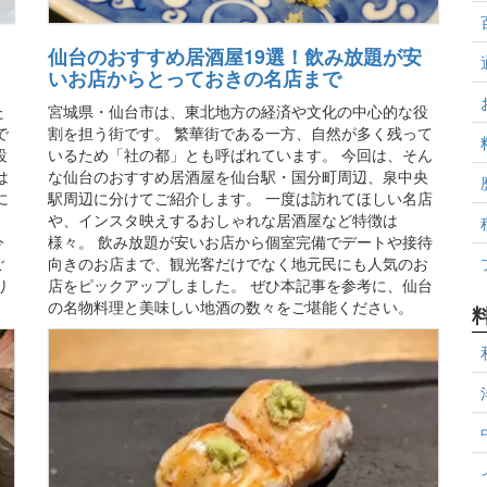
仙台のおすすめ居酒屋19選！飲み放題が安
いお店からとっておきの名店まで
た
宮城県・仙台市は、東北地方の経済や文化の中心的な役
で
割を担う街です。 繁華街である一方、自然が多く残って
設
いるため「社の都」とも呼ばれています。 今回は、そん
は
な仙台のおすすめ居酒屋を仙台駅・国分町周辺、泉中央
に
駅周辺に分けてご紹介します。 一度は訪れてほしい名店
、
や、インスタ映えするおしゃれな居酒屋など特徴は
今
様々。 飲み放題が安いお店から個室完備でデートや接待
ご
向きのお店まで、観光客だけでなく地元民にも人気のお
り
店をピックアップしました。 ぜひ本記事を参考に、仙台
の名物料理と美味しい地酒の数々をご堪能ください。