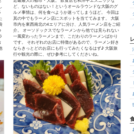
し
ど、ないものはない！というオールラウンドな大阪のグ
多
ルメ事情は、何を食べようか迷ってしまうほど。 今回は
た
其の中でもラーメン店にスポットを当ててみます。 大阪
袋
市内を東西南北の4エリアに分け、人気ラーメン店をご紹
つ
介。 オーソドックスでなラーメンから他では見られない
ラ
一風変わったラーメンまで、こだわりのラーメンばかり
お
です。 それぞれのお店に特徴があるので、ラーメン好き
池
ならきっとどのお店にも行ってみたくなるはず♪ 大阪旅
行や観光の際に、ぜひ参考にしてくださいね。