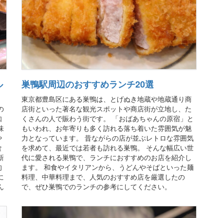
ル
巣鴨駅周辺のおすすめランチ20選
東京都豊島区にある巣鴨は、とげぬき地蔵や地蔵通り商
の
店街といった著名な観光スポットや商店街が立地し、た
知
くさんの人で賑わう街です。 「おばあちゃんの原宿」と
味
もいわれ、お年寄りも多く訪れる落ち着いた雰囲気が魅
や
力となっています。 昔ながらの店が並ぶレトロな雰囲気
食
を求めて、最近では若者も訪れる巣鴨。 そんな幅広い世
新
代に愛される巣鴨で、ランチにおすすめのお店を紹介し
的
ます。 和食やイタリアンから、うどんやそばといった麺
に
料理、中華料理まで、人気のおすすめ店を厳選したの
ん
で、ぜひ巣鴨でのランチの参考にしてください。