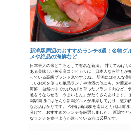
新潟駅周辺のおすすめランチ8選！名物グ
メや絶品の海鮮など
日本最大の米どころとして有名な新潟。 甘くてねばり
ある美味しい魚沼産コシヒカリは、日本人なら誰もが
っている高級ブランド米ですよね。 新潟にはそんな美
しいお米を使った絶品ランチや地酒の他にも、お蕎麦
海鮮、自然の中でのびのびと育ったブランド肉など、
通をうならせる「うまいもん」がたくさんあります。 
潟駅周辺にはそんな新潟グルメが集結しており、魅力
なお店ばかりです。 今回は新潟駅を南口と万代口周辺
分けて、おすすめのランチを厳選しました。 新潟でど
なランチを食べようか迷っている方は必見です。