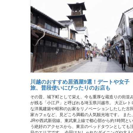
川越のおすすめ居酒屋9選！デートや女子
旅、普段使いにぴったりのお店も
その昔、城下町として栄え、今も重厚な蔵造りの街並
が残る「小江戸」と呼ばれる埼玉県川越市。 大正レト
な洋風建築や昭和のお家をリノベーションしたした古
家カフェなど、見どころ満載の人気観光地です。 また
JRや西武新宿線、東武東上線で都心部から約1時間と
う絶好のアクセスから、東京のベッドタウンとしても
目のエリアです。 今回はおしゃれなダイニングや大人