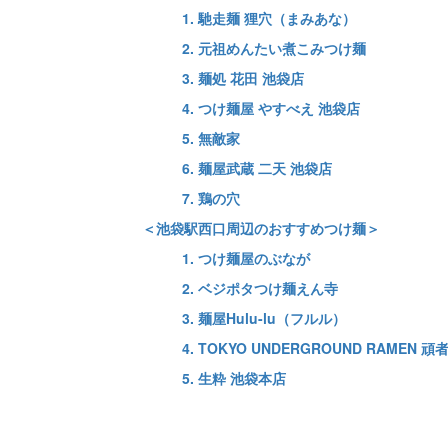
1. 馳走麺 狸穴（まみあな）
2. 元祖めんたい煮こみつけ麺
3. 麺処 花田 池袋店
4. つけ麺屋 やすべえ 池袋店
5. 無敵家
6. 麺屋武蔵 二天 池袋店
7. 鶏の穴
＜池袋駅西口周辺のおすすめつけ麺＞
1. つけ麺屋のぶなが
2. ベジポタつけ麺えん寺
3. 麺屋Hulu-lu（フルル）
4. TOKYO UNDERGROUND RAMEN
5. 生粋 池袋本店