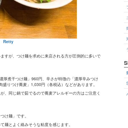
Retty
いますが、つけ麺を求めに来店される方が圧倒的に多いで
S
濃厚煮干つけ麺」960円、辛さが特徴の「濃厚辛みつけ
肉盛りつけ蕎麦」1,030円（各税込）などがあります。
んが、同じ鍋で茹でるので蕎麦アレルギーの方はご注意く
介つけ麺」です。
いて麺とよく絡みそうな粘度を感じます。