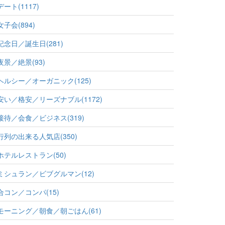
デート(1117)
女子会(894)
記念日／誕生日(281)
夜景／絶景(93)
ヘルシー／オーガニック(125)
安い／格安／リーズナブル(1172)
接待／会食／ビジネス(319)
行列の出来る人気店(350)
ホテルレストラン(50)
ミシュラン／ビブグルマン(12)
合コン／コンパ(15)
モーニング／朝食／朝ごはん(61)