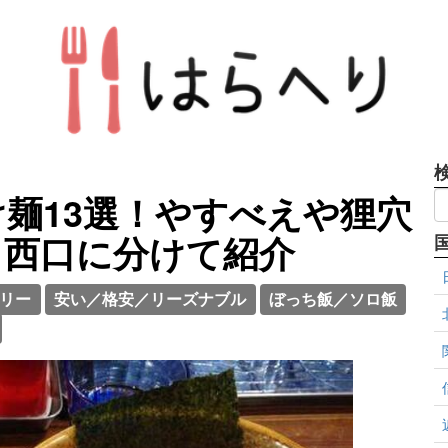
麺13選！やすべえや狸穴
と西口に分けて紹介
リー
安い／格安／リーズナブル
ぼっち飯／ソロ飯