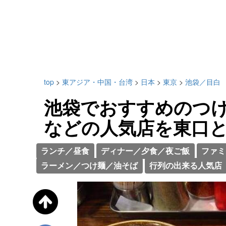
top
>
東アジア・中国・台湾
>
日本
>
東京
>
池袋／目白
池袋でおすすめのつけ
などの人気店を東口
ランチ／昼食
ディナー／夕食／夜ご飯
ファミ
ラーメン／つけ麺／油そば
行列の出来る人気店