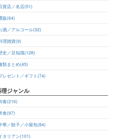
百貨店／名店(51)
通販(64)
お酒／アルコール(32)
料理雑貨(9)
歴史／豆知識(128)
種類まとめ(45)
プレゼント／ギフト(74)
料理ジャンル
和食(216)
洋食(97)
中華／餃子／小籠包(84)
イタリアン(101)