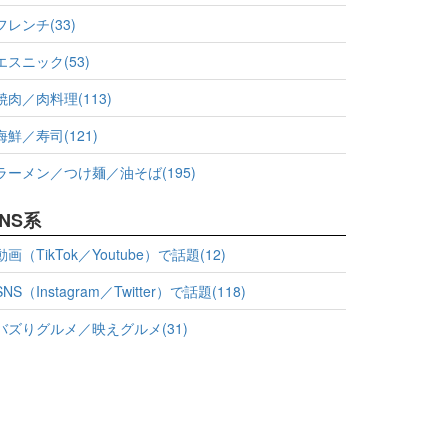
フレンチ(33)
エスニック(53)
焼肉／肉料理(113)
海鮮／寿司(121)
ラーメン／つけ麺／油そば(195)
NS系
動画（TikTok／Youtube）で話題(12)
SNS（Instagram／Twitter）で話題(118)
バズりグルメ／映えグルメ(31)