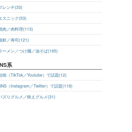
フレンチ(33)
エスニック(53)
焼肉／肉料理(113)
海鮮／寿司(121)
ラーメン／つけ麺／油そば(195)
NS系
動画（TikTok／Youtube）で話題(12)
SNS（Instagram／Twitter）で話題(118)
バズりグルメ／映えグルメ(31)