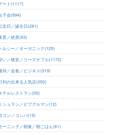
デート(1117)
女子会(894)
記念日／誕生日(281)
夜景／絶景(93)
ヘルシー／オーガニック(125)
安い／格安／リーズナブル(1172)
接待／会食／ビジネス(319)
行列の出来る人気店(350)
ホテルレストラン(50)
ミシュラン／ビブグルマン(12)
合コン／コンパ(15)
モーニング／朝食／朝ごはん(61)