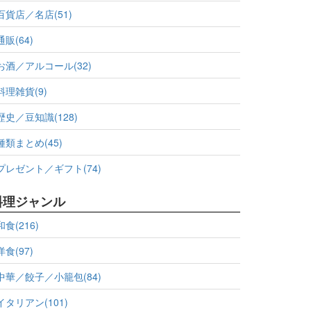
百貨店／名店(51)
通販(64)
お酒／アルコール(32)
料理雑貨(9)
歴史／豆知識(128)
種類まとめ(45)
プレゼント／ギフト(74)
料理ジャンル
和食(216)
洋食(97)
中華／餃子／小籠包(84)
イタリアン(101)