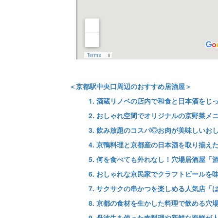
＜京都駅中央口周辺のおすすめ居酒屋＞
1. 酒蔵リノベの店内で和食と日本酒をじ
2. おしゃれ空間でオリジナルの京野菜メニュ
3. 飲み放題のコスパ◎お肉が美味しいお
4. 京鴨料理と京都産の日本酒を取り揃え
5. 何を食べても外れなし！穴場居酒屋「
6. おしゃれな京民家でクラフトビールを味わう
7. サクサクの串かつを楽しめる人気店「
8. 京都の食材を生かした料理で飲める穴
9. 丹波牛を使った肉料理や新鮮な海鮮が