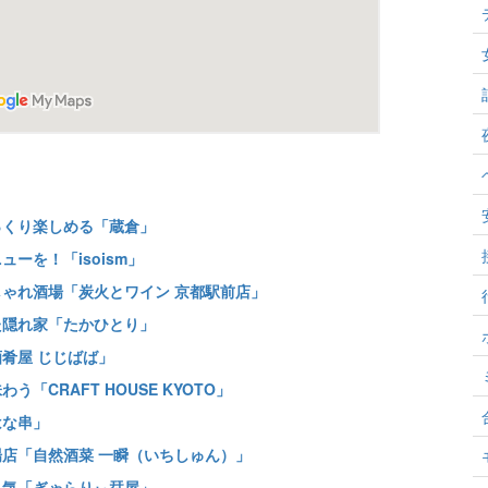
っくり楽しめる「蔵倉」
ーを！「isoism」
しゃれ酒場「炭火とワイン 京都駅前店」
た隠れ家「たかひとり」
酒肴屋 じじばば」
「CRAFT HOUSE KYOTO」
はな串」
場店「自然酒菜 一瞬（いちしゅん）」
人気「ぎゃらりぃ栞屋」