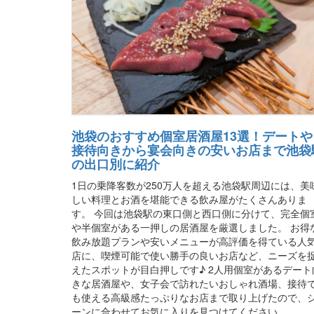
池袋のおすすめ個室居酒屋13選！デートや
接待向きから宴会向きの安いお店まで池袋
の出口別に紹介
1日の乗降客数が250万人を超える池袋駅周辺には、美
しい料理とお酒を堪能できる飲み屋がたくさんありま
す。 今回は池袋駅の東口側と西口側に分けて、完全個
や半個室がある一押しの居酒屋を厳選しました。 お得
飲み放題プランや安いメニューが高評価を得ている人
店に、喫煙可能で使い勝手の良いお店など、ニーズを
えたスポットが目白押しです♪ 2人用個室があるデート
きな居酒屋や、女子会で訪れたいおしゃれ酒場、接待
も使える高級感たっぷりなお店まで取り上げたので、
ーンに合わせてお気に入りを見つけてください。