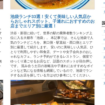
池袋ランチ33選！安くて美味しい人気店か
らおしゃれスポット、子連れにおすすめのお
店までエリア別に厳選！
も
す
渋谷・新宿に続いて、世界の駅の乗降者数ランキング上
わ
位に入る大都市「池袋」。 本記事では、そんな池袋で人
い
気のランチどころを、東口側・駅直結・西口側とエリア
別に厳選して紹介します。 安いのに美味しい人気店、ひ
ー
とりで利用しやすい和食店、デートや女子会向きのおし
ゃれなカフェ、ランチ予約ができるレストラン、個室で
無
ゆっくり過ごせるお店など、話題のスポットが目白押し
ン
です。 混み合う土日の攻略法や子連れにおすすめなポイ
ントなど気になる情報も網羅しているので、池袋でラン
チするお店を探している方はぜひ参考にしてください。