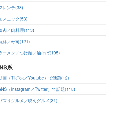
フレンチ(33)
エスニック(53)
焼肉／肉料理(113)
海鮮／寿司(121)
ラーメン／つけ麺／油そば(195)
NS系
動画（TikTok／Youtube）で話題(12)
SNS（Instagram／Twitter）で話題(118)
バズりグルメ／映えグルメ(31)