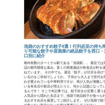
池袋のおすすめ餃子9選！行列必至の持ち
り可能な餃子や居酒屋の絶品餃子を西口・
口別に紹介
都内有数のターミナル駅である「池袋駅」。 最近では
辺の都市開発も進み、多くの商業施設や飲食店が軒を
ねています。 その中でも、最近「餃子」が注目を浴び
いるのをご存知でしょうか。 子供から大人まで世代を
わず愛されている中華料理ですが、再び人気が沸騰し
いる有名店や新店が増えたりと、何かと話題になって
るんです！ そこで本記事では、餃子好きが足繁く通う
人気店から隠れた名店まで、池袋で絶品餃子が食べら
るおすすめ店を厳選してご紹介します。 ぜひ池袋で餃
が食べたい気分になった時は参考にしてください。