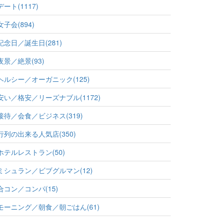
デート(1117)
女子会(894)
記念日／誕生日(281)
夜景／絶景(93)
ヘルシー／オーガニック(125)
安い／格安／リーズナブル(1172)
接待／会食／ビジネス(319)
行列の出来る人気店(350)
ホテルレストラン(50)
ミシュラン／ビブグルマン(12)
合コン／コンパ(15)
モーニング／朝食／朝ごはん(61)