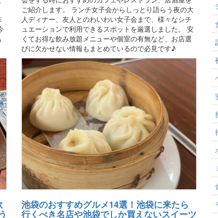
ご紹介します。 ランチ女子会からしっとり語らう夜の大
、
人ディナー、友人とのわいわい女子会まで、様々なシチ
味
ュエーションで利用できるスポットを厳選しました。 安
今
くてお得な飲み放題メニューや個室の有無など、お店選
も
びに欠かせない情報もまとめているので必見です♪
飲
池袋のおすすめグルメ14選！池袋に来たら
う
行くべき名店や池袋でしか買えないスイーツ