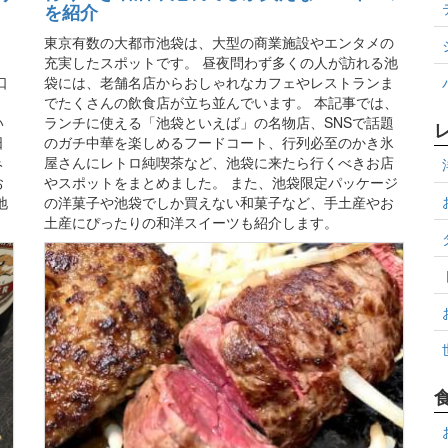
を紹介
東京有数の大都市池袋は、大型の商業施設やエンタメの
充実したスポットです。 昼夜問わず多くの人が訪れる池
口
袋には、老舗名店からおしゃれなカフェやレストランま
。
でたくさんの飲食店が立ち並んでいます。 本記事では、
い
ランチに使える「池袋といえば」の名物店、SNSで話題
日
のガチ中華を楽しめるフードコート、行列必至のかき氷
み
屋さんにレトロ純喫茶など、池袋に来たら行くべきお店
お
やスポットをまとめました。 また、池袋限定パッケージ
地
の洋菓子や池袋でしか買えない和菓子など、手土産やお
土産にぴったりの和洋スイーツも紹介します。