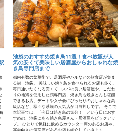
池袋のおすすめ焼き鳥11選！食べ放題が人
気の安くて美味しい居酒屋からおしゃれな焼
駅
き鳥専門店まで
都内有数の繁華街で、居酒屋やバルなどの飲食店が集ま
味
る街・池袋。 美味しい焼き鳥を食べられるお店も多く、
毎日通いたくなる安くてコスパの良い居酒屋や、こだわ
室
りの地鶏を使用した鶏専門店、焼き鳥も焼きとんも堪能
な
できるお店、デートや女子会にぴったりのおしゃれな高
気
級店など、様々な系統の人気店が目白押しです。 そこで
捉
本記事では、「今日は焼き鳥の気分！」という日におす
向
すめの、池袋にある焼き鳥屋さん・居酒屋をピックアッ
で
プ。 ひとりで気軽に飲めるカウンター席のあるお店や、
シ
宴会向きの個室席があるお店も紹介していきます。