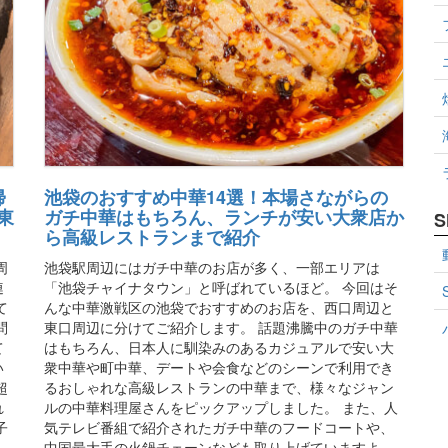
帰
池袋のおすすめ中華14選！本場さながらの
東
ガチ中華はもちろん、ランチが安い大衆店か
S
ら高級レストランまで紹介
周
池袋駅周辺にはガチ中華のお店が多く、一部エリアは
連
「池袋チャイナタウン」と呼ばれているほど。 今回はそ
て
んな中華激戦区の池袋でおすすめのお店を、西口周辺と
問
東口周辺に分けてご紹介します。 話題沸騰中のガチ中華
て
はもちろん、日本人に馴染みのあるカジュアルで安い大
い
衆中華や町中華、デートや会食などのシーンで利用でき
超
るおしゃれな高級レストランの中華まで、様々なジャン
れ
ルの中華料理屋さんをピックアップしました。 また、人
子
気テレビ番組で紹介されたガチ中華のフードコートや、
中国最大手の火鍋チェーンなども取り上げていますよ。