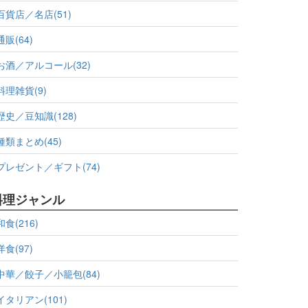
百貨店／名店(51)
通販(64)
お酒／アルコール(32)
料理雑貨(9)
歴史／豆知識(128)
種類まとめ(45)
プレゼント／ギフト(74)
料理ジャンル
和食(216)
洋食(97)
中華／餃子／小籠包(84)
イタリアン(101)