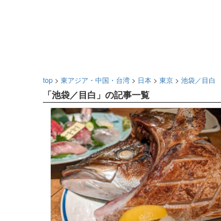
top
>
東アジア・中国・台湾
>
日本
>
東京
>
池袋／目白
「池袋／目白」の記事一覧