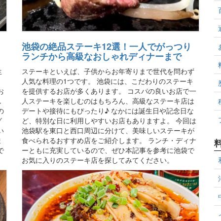
池袋の絶品ステーキ12選！一人でがっつり
ランチから高級なおしゃれディナーまで
生
ステーキといえば、子供からお年寄りまで世代を問わず
人気な料理の1つです。 池袋には、こだわりのステーキ
お
を提供するお店が多くあります。 コスパの良いお店で一
し
人ステーキを楽しむのはもちろん、高級なステーキ店は
の
デートや接待にもぴったり♪ なかには誕生日や記念日な
グ
ど、特別な日に利用しやすいお店もありますよ。 今回は
い
池袋駅を東口と西口周辺に分けて、美味しいステーキが
ま
食べられるおすすめ店をご紹介します。 ランチ・ディナ
で
ーともに充実しているので、ぜひ本記事を参考に池袋で
お気に入りのステーキ店を探してみてください。