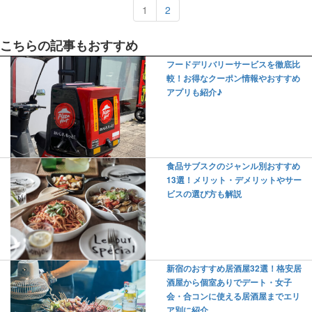
1
2
こちらの記事もおすすめ
フードデリバリーサービスを徹底比
較！お得なクーポン情報やおすすめ
アプリも紹介♪
食品サブスクのジャンル別おすすめ
13選！メリット・デメリットやサー
ビスの選び方も解説
新宿のおすすめ居酒屋32選！格安居
酒屋から個室ありでデート・女子
会・合コンに使える居酒屋までエリ
ア別に紹介