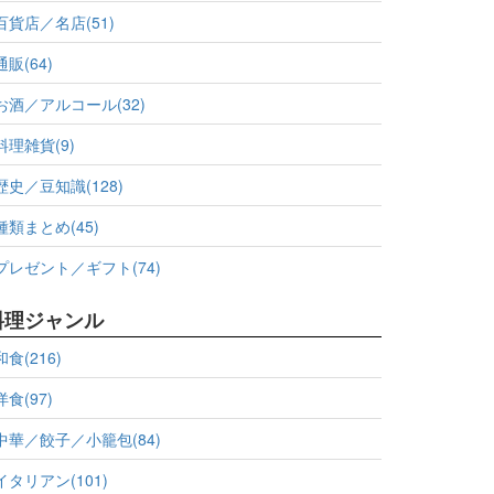
百貨店／名店(51)
通販(64)
お酒／アルコール(32)
料理雑貨(9)
歴史／豆知識(128)
種類まとめ(45)
プレゼント／ギフト(74)
料理ジャンル
和食(216)
洋食(97)
中華／餃子／小籠包(84)
イタリアン(101)