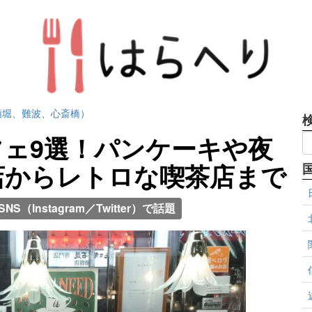
頓堀、難波、心斎橋）
ェ9選！パンケーキや夜
店からレトロな喫茶店まで
SNS（Instagram／Twitter）で話題