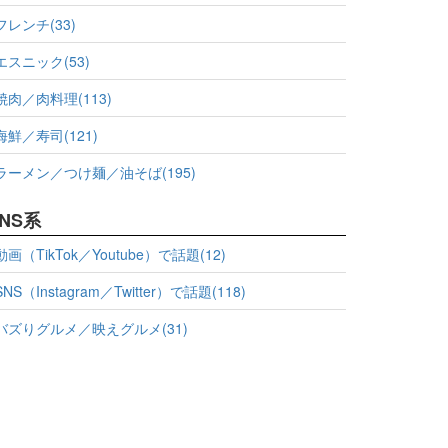
フレンチ(33)
エスニック(53)
焼肉／肉料理(113)
海鮮／寿司(121)
ラーメン／つけ麺／油そば(195)
NS系
動画（TikTok／Youtube）で話題(12)
SNS（Instagram／Twitter）で話題(118)
バズりグルメ／映えグルメ(31)