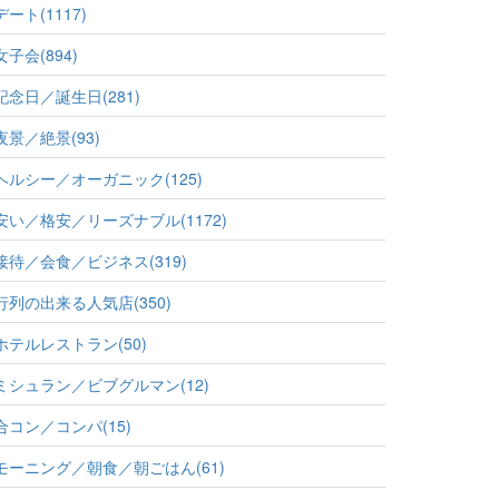
デート(1117)
女子会(894)
記念日／誕生日(281)
夜景／絶景(93)
ヘルシー／オーガニック(125)
安い／格安／リーズナブル(1172)
接待／会食／ビジネス(319)
行列の出来る人気店(350)
ホテルレストラン(50)
ミシュラン／ビブグルマン(12)
合コン／コンパ(15)
モーニング／朝食／朝ごはん(61)