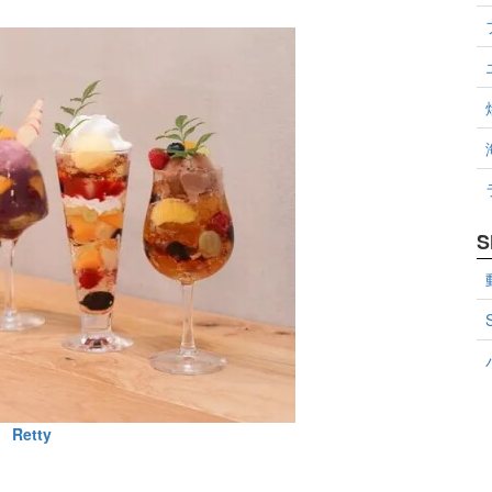
S
Retty