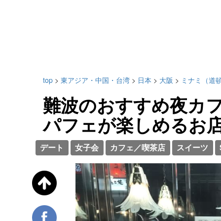
top
>
東アジア・中国・台湾
>
日本
>
大阪
>
ミナミ（道
難波のおすすめ夜カフ
パフェが楽しめるお
デート
女子会
カフェ／喫茶店
スイーツ