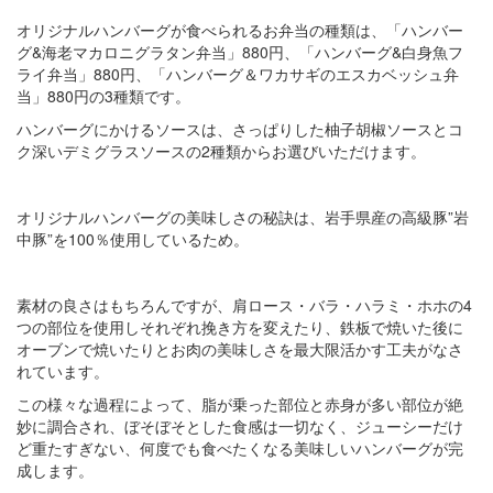
オリジナルハンバーグが食べられるお弁当の種類は、「ハンバー
グ&海老マカロニグラタン弁当」880円、「ハンバーグ&白身魚フ
ライ弁当」880円、「ハンバーグ＆ワカサギのエスカベッシュ弁
当」880円の3種類です。
ハンバーグにかけるソースは、さっぱりした柚子胡椒ソースとコ
ク深いデミグラスソースの2種類からお選びいただけます。
オリジナルハンバーグの美味しさの秘訣は、岩手県産の高級豚”岩
中豚”を100％使用しているため。
素材の良さはもちろんですが、肩ロース・バラ・ハラミ・ホホの4
つの部位を使用しそれぞれ挽き方を変えたり、鉄板で焼いた後に
オーブンで焼いたりとお肉の美味しさを最大限活かす工夫がなさ
れています。
この様々な過程によって、脂が乗った部位と赤身が多い部位が絶
妙に調合され、ぼそぼそとした食感は一切なく、ジューシーだけ
ど重たすぎない、何度でも食べたくなる美味しいハンバーグが完
成します。