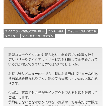
テイクアウト／宅配／デリバリー
ランチ／昼食
ディナー／夕食／夜ご飯
ファミリー
安い／格安／リーズナブル
新型コロナウイルスの影響もあり、飲食店での食事を控え、
デリバリーやテイクアウトサービスを利用して食事をされて
いる方が増えてきているのではないでしょうか。
お持ち帰りメニューの中でも、特にお弁当はボリュームがあ
り満足感を得られやすく、冷めても美味しくいため人気があ
ります。
今回は、東京でお弁当がテイクアウトできるお店を厳選して
ご紹介します。
予約をしないとなかなか入れないお店や、お弁当だけの限定