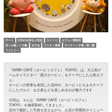
デート
行列の出来る人気店
スイーツ
カフェ／喫茶店
ぼっち飯／ソロ飯
女子会
ランチ／昼食
ディナー／夕食／夜ご飯
ファミリー
「KIRBY CAFÉ（カービィカフェ） TOKYO」は、大人気ゲ
ームキャラクター「星のカービィ」をテーマにした人気カフ
ェ。
カービィの世界を表現した店内や、カービィたちをモチーフ
にしたグルメ、お土産などを楽しめるのが魅力です♪
今回は、そんな「KIRBY CAFÉ（カービィカフェ）
TOKYO」を徹底取材してきました。
店内で撮影した写真を交えながら、お店の雰囲気やメニュー