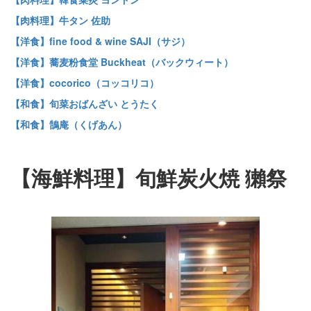
【肉料理】牛タン 佐助
【洋食】fine food & wine SAJI（サジ）
【洋食】蕎麦粉食堂 Buckheat（バックウィート）
【洋食】cocorico（コッコリコ）
【和食】旬菜おばんざい とうたく
【和食】鵠庵（くげあん）
【海鮮料理】旬鮮炭火焼 獺祭