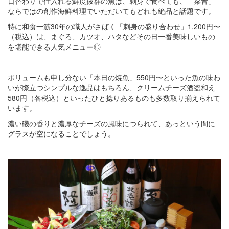
日替わりで仕入れる鮮度抜群の魚は、刺身で食べても、「菜音」
ならではの創作海鮮料理でいただいてもどれも絶品と話題です。
特に和食一筋30年の職人がさばく「刺身の盛り合わせ」1,200円〜
（税込）は、まぐろ、カツオ、ハタなどその日一番美味しいもの
を堪能できる人気メニュー◎
ボリュームも申し分ない「本日の焼魚」550円〜といった魚の味わ
いが際立つシンプルな逸品はもちろん、クリームチーズ酒盗和え
580円（各税込）といったひと捻りあるものも多数取り揃えられて
います。
濃い磯の香りと濃厚なチーズの風味につられて、あっという間に
グラスが空になることでしょう。