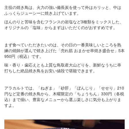
主役の焼き鳥は、火力の強い備長炭を使って外はカリッと、中は
ふっくらジューシーに焼き上げています。
ほんのりと苦味を含むフランスの岩塩など3種類をミックスした、
オリジナルの「塩味」からまずはいただくのがおすすめです。
まず食べていただきたいのは、その日の一番美味しいところを熟
練の焼師が選んで焼き上げた「売れ筋 おまかせ串焼き盛合せ」5本
950円（税込）です。
味・香り・歯応えとも上質な鳥取産大山どりを、新鮮なうちに串
打ちした絶品焼き鳥をお安い値段で堪能できます。
アラカルトでは、「ねぎま」「砂肝」「ぼんじり」「せせり」210
円など定番の焼き鳥から、木曜限定の「ちょうちん」330円（各税
込）まで揃い、豊富なメニューから選ぶ楽しさに気分も上がりま
すよ。