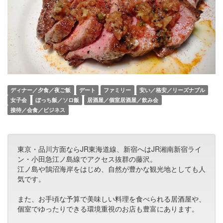
ディナー／夕食／夜ご飯
デート
ファミリー
安い／格安／リーズナブル
女子会
ぼっち飯／ソロ飯
居酒屋／個室居酒屋／飲み会
接待／会食／ビジネス
東京・品川方面ならJR東海道線、新宿へはJR湘南新宿ライ
ン・小田急江ノ島線でアクセス抜群の藤沢。
江ノ島や鵠沼海岸をはじめ、自然が豊かな観光地としても人
気です。
また、お手頃な予算で美味しい料理を食べられる居酒屋や、
個室でゆったりできる環境重視のお店も豊富にあります。