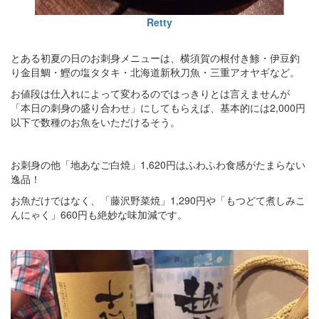
Retty
とある初夏の日のお刺身メニューは、横須賀の根付き鯵・伊豆釣
り金目鯛・鰹の塩タタキ・北海道新秋刀魚・三重アオヤギなど。
お値段は仕入れによって変わるのではっきりとは言えませんが
「本日の刺身の盛り合わせ」にしてもらえば、基本的には2,000円
以下で数種のお魚をいただけるそう。
お刺身の他「地あなご白焼」1,620円はふわふわ食感がたまらない
逸品！
お魚だけではなく、「藤沢野菜焼」1,290円や「もつどて煮しみこ
んにゃく」660円も絶妙な味加減です。