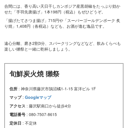
合間には、香り高い天日干しカンボジア産黒胡椒をたっぷり効か
せた「手羽先唐揚げ」1本198円（税込）もぜひどうぞ。
「揚げたてさつま揚げ」715円や「スーパーゴールデンポーク 炙
り焼」1,408円（各税込）なども、お酒が進む逸品です。
遠心分離、磨き2割3分、スパークリングなどなど、飲みくらべも
楽しい獺祭と一緒に乾杯しましょう。
旬鮮炭火焼 獺祭
住所
: 神奈川県藤沢市鵠沼橘1-1-15 富洋ビル 1F
マップ
:
Googleマップ
アクセス
: 藤沢駅南口から徒歩4分
電話番号
: 080-7507-8615
定休日
: 不定休