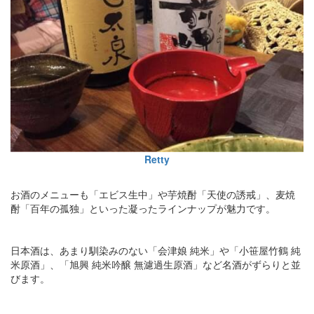
Retty
お酒のメニューも「エビス生中」や芋焼酎「天使の誘戒」、麦焼
酎「百年の孤独」といった凝ったラインナップが魅力です。
日本酒は、あまり馴染みのない「会津娘 純米」や「小笹屋竹鶴 純
米原酒」、「旭興 純米吟醸 無濾過生原酒」など名酒がずらりと並
びます。