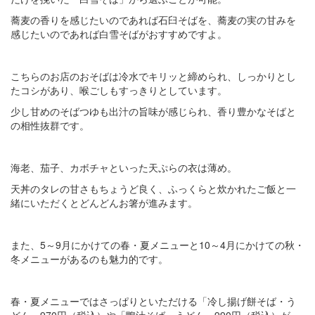
蕎麦の香りを感じたいのであれば石臼そばを、蕎麦の実の甘みを
感じたいのであれば白雪そばがおすすめですよ。
こちらのお店のおそばは冷水でキリッと締められ、しっかりとし
たコシがあり、喉ごしもすっきりとしています。
少し甘めのそばつゆも出汁の旨味が感じられ、香り豊かなそばと
の相性抜群です。
海老、茄子、カボチャといった天ぷらの衣は薄め。
天丼のタレの甘さもちょうど良く、ふっくらと炊かれたご飯と一
緒にいただくとどんどんお箸が進みます。
また、5～9月にかけての春・夏メニューと10～4月にかけての秋・
冬メニューがあるのも魅力的です。
春・夏メニューではさっぱりといただける「冷し揚げ餅そば・う
どん」970円（税込）や「鴨汁そば・うどん」990円（税込）が。