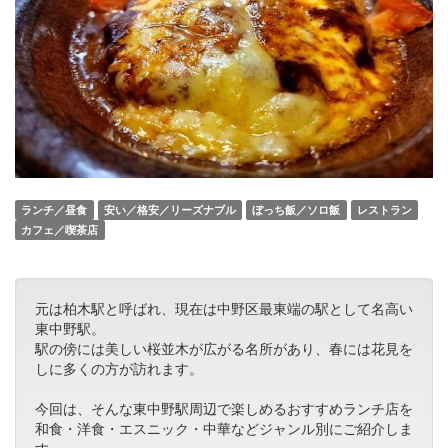
ランチ／昼食
安い／格安／リーズナブル
ぼっち飯／ソロ飯
レストラン
カフェ／喫茶店
元は柏木駅と呼ばれ、現在は中野区最東端の駅として名高い
東中野駅。
駅の傍には美しい桜並木が広がる名所があり、春には花見を
しに多くの方が訪れます。
今回は、そんな東中野駅周辺で楽しめるおすすめランチ店を
和食・洋食・エスニック・中華などジャンル別にご紹介しま