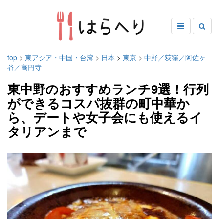
top
>
東アジア・中国・台湾
>
日本
>
東京
>
中野／荻窪／阿佐ヶ
谷／高円寺
東中野のおすすめランチ9選！行列
ができるコスパ抜群の町中華か
ら、デートや女子会にも使えるイ
タリアンまで