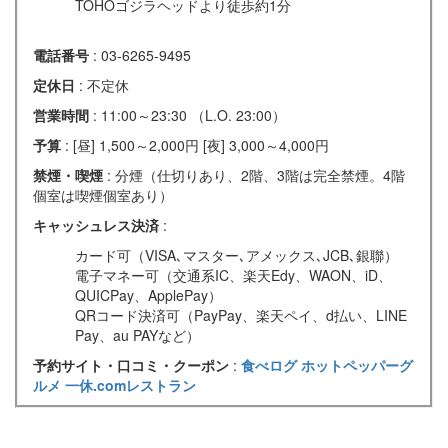
TOHOゴジラヘッドより徒歩約1分
電話番号
: 03-6265-9495
定休日
: 不定休
営業時間
: 11:00～23:30 （L.O. 23:00）
予算
: [昼] 1,500～2,000円 [夜] 3,000～4,000円
禁煙・喫煙
: 分煙（仕切りあり、2階、3階は完全禁煙。4階
個室は喫煙個室あり）
キャッシュレス決済
:
カード可（VISA､マスター､アメックス､JCB､銀聯）
電子マネー可（交通系IC、楽天Edy、WAON、iD、
QUICPay、ApplePay）
QRコード決済可（PayPay、楽天ペイ、d払い、LINE
Pay、au PAYなど）
予約サイト・口コミ・クーポン
:
食べログ
ホットペッパーグ
ルメ
一休.comレストラン