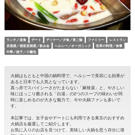
ランチ／昼食
デート
ディナー／夕食／夜ご飯
ファミリー
レストラン
居酒屋／個室居酒屋／飲み会
ヘルシー／オーガニック
世界の料理／食事
中華／餃子／小籠包
火鍋はもともと中国の鍋料理で、ヘルシーで美容にも効果が
あると日本でも人気となっています。
真っ赤でスパイシーさがたまらない「麻辣湯」と、やさしい
味にほっこり癒される「白湯」の2つのスープの味わいが同
時に楽しめるのが大きな魅力で、今や火鍋ファンも多いで
す。
本記事では、女子会やデートにも利用できる東京のおすすめ
火鍋店を厳選してご紹介します。
お気に入りのお店を見つけて、美味しい火鍋を思う存分に堪