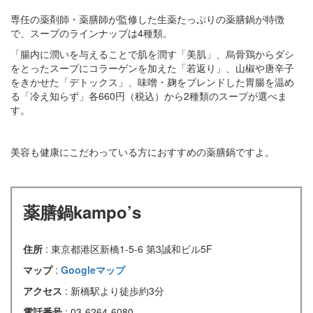
専任の薬剤師・薬膳師が監修した生薬たっぷりの薬膳鍋が特徴
で、スープのラインナップは4種類。
「腸内に潤いを与えることで肌を潤す「美肌」、烏骨鶏からダシ
をとったスープにコラーゲンを加えた「若返り」、山椒や唐辛子
をきかせた「デトックス」、味噌・麹をブレンドした胃腸を温め
る「冷え知らず」各660円（税込）から2種類のスープが選べま
す。
美容も健康にこだわっている方におすすめの薬膳鍋ですよ。
薬膳鍋kampo’s
住所
: 東京都港区新橋1-5-6 第3誠和ビル5F
マップ
:
Googleマップ
アクセス
: 新橋駅より徒歩約3分
電話番号
: 03-6264-6080