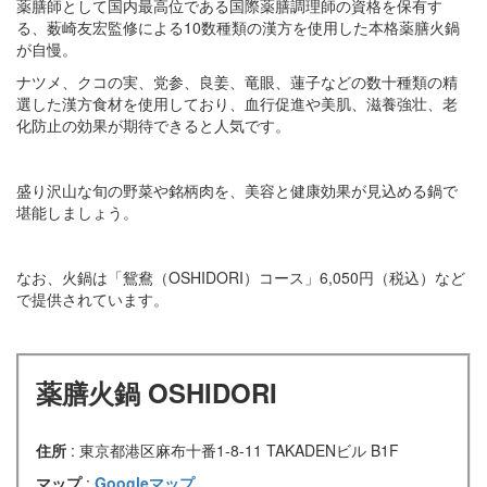
薬膳師として国内最高位である国際薬膳調理師の資格を保有す
る、薮崎友宏監修による10数種類の漢方を使用した本格薬膳火鍋
が自慢。
ナツメ、クコの実、党参、良姜、竜眼、蓮子などの数十種類の精
選した漢方食材を使用しており、血行促進や美肌、滋養強壮、老
化防止の効果が期待できると人気です。
盛り沢山な旬の野菜や銘柄肉を、美容と健康効果が見込める鍋で
堪能しましょう。
なお、火鍋は「鴛鴦（OSHIDORI）コース」6,050円（税込）など
で提供されています。
薬膳火鍋 OSHIDORI
住所
: 東京都港区麻布十番1-8-11 TAKADENビル B1F
マップ
:
Googleマップ