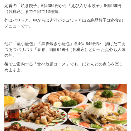
定番の「焼き餃子」6個385円から「えび入り水餃子」6個539円
（各税込）まで全部で12種類。
外はパリッと、中からは肉汁がジュワ～と出る絶品餃子は必食の
メニューです。
他に「蒸小籠包」「黒豚焼き小籠包」各4個 649円や、揚げたてあ
つあつパリパリ「春巻」3個 649円（各税込）といった点心も人気
の的。
後でご案内する「食べ放題コース」でも、ほとんどの点心を楽し
めますよ。