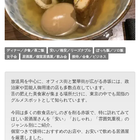
ディナー／夕食／夜ご飯
安い／格安／リーズナブル
ぼっち飯／ソロ飯
女子会
居酒屋／個室居酒屋／飲み会
接待／会食／ビジネス
放送局を中心に、オフィス街と繁華街が広がる赤坂には、政
治家や芸能人御用達の店も多数点在しています。
舌の肥えた美食家が集まる場所だけに、東京の中でも屈指の
グルメスポットとして知られています。
今回は多くの飲食店がしのぎを削る赤坂で、特に訪れてみて
ほしい居酒屋さんを「安い」「おしゃれ」「雰囲気重視」の
ジャンル別にご紹介。
個室つきで接待におすすめのお店や、お安いで飲める居酒屋
を厳選しました。