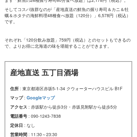
まず「鮮魚の26種握り寿司60分食べ放題」は2,178円（税込）。
そしてコスパ抜群なのが「産地直送の鮮魚の握り寿司＆カニ＆牡
蠣＆ホタテの海鮮料理48種食べ放題（120分）」6,578円（税込）
です。
それぞれ「120分飲み放題」759円（税込）とのセットもできるの
で、よりお得に北海道の味を堪能することができます。
産地直送 五丁目酒場
住所
: 東京都港区赤坂5-1-34 クウォーターハウスビル B1F
マップ
:
Googleマップ
アクセス
: 赤坂駅から徒歩3分・赤坂見附駅から徒歩5分
電話番号
: 090-1243-7838
定休日
: なし
営業時間
: 11:30～23:30