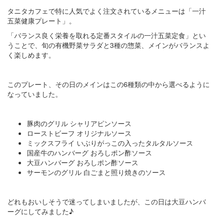
タニタカフェで特に人気でよく注文されているメニューは「一汁
五菜健康プレート」。
「バランス良く栄養を取れる定番スタイルの一汁五菜定食」とい
うことで、旬の有機野菜サラダと3種の惣菜、メインがバランスよ
く楽しめます。
このプレート、その日のメインはこの6種類の中から選べるように
なっていました。
豚肉のグリル シャリアピンソース
ローストビーフ オリジナルソース
ミックスフライ いぶりがっこの入ったタルタルソース
国産牛のハンバーグ おろしポン酢ソース
大豆ハンバーグ おろしポン酢ソース
サーモンのグリル 白ごまと照り焼きのソース
どれもおいしそうで迷ってしまいましたが、この日は大豆ハンバ
ーグにしてみました♪