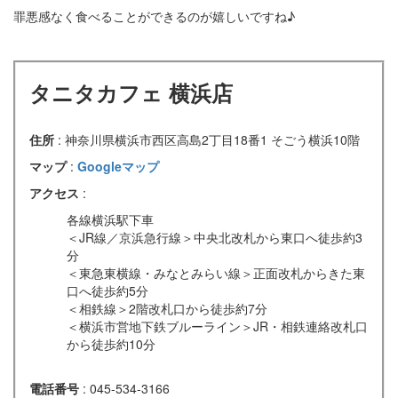
罪悪感なく食べることができるのが嬉しいですね♪
タニタカフェ 横浜店
住所
: 神奈川県横浜市西区高島2丁目18番1 そごう横浜10階
マップ
:
Googleマップ
アクセス
:
各線横浜駅下車
＜JR線／京浜急行線＞中央北改札から東口へ徒歩約3
分
＜東急東横線・みなとみらい線＞正面改札からきた東
口へ徒歩約5分
＜相鉄線＞2階改札口から徒歩約7分
＜横浜市営地下鉄ブルーライン＞JR・相鉄連絡改札口
から徒歩約10分
電話番号
: 045-534-3166