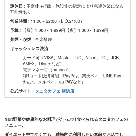
定休日
: 不定休 ※行政・施設側の指定により急遽休業になる
可能性あり
営業時間
: 11:00～22:00（L.O.21:00）
予算
: 【昼】1,000～1,999円【夜】1,000～1,999円
禁煙・喫煙
: 全席禁煙
キャッシュレス決済
:
カード可（VISA、Master、UC、Nicos、DC、JCB、
AMEX、Dinersなど）
電子マネー可（nanaco）
QRコード決済可能（PayPay、楽天ペイ、LINE Pay、
d払い、メルペイ、au PAYなど）
公式サイト
:
タニタカフェ 横浜店
旬の野菜や健康的なお料理がたっぷり食べられるタニタカフェの
メニュー。
ダイエット中でなくても、積極的に利用したい素敵なお店でし