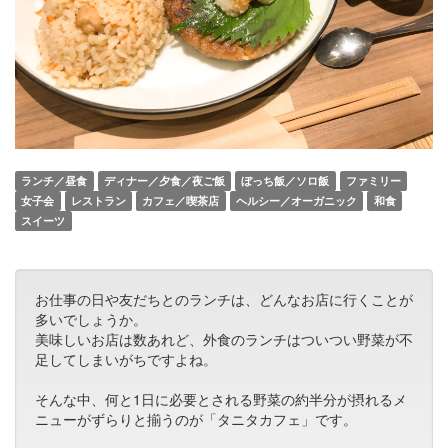
ランチ／昼食
ディナー／夕食／夜ご飯
ぼっち飯／ソロ飯
ファミリー
女子会
レストラン
カフェ／喫茶店
ヘルシー／オーガニック
和食
スイーツ
お仕事の日や友だちとのランチは、どんなお店に行くことが
多いでしょうか。
美味しいお店は数あれど、外食のランチはついつい野菜が不
足してしまいがちですよね。
そんな中、何と1日に必要とされる野菜の約半分が摂れるメ
ニューがずらりと揃うのが「タニタカフェ」です。