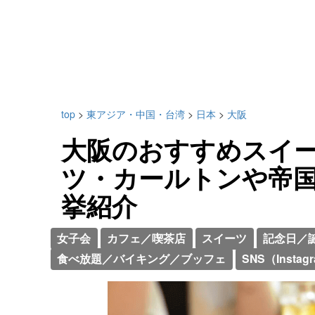
top
>
東アジア・中国・台湾
>
日本
>
大阪
大阪のおすすめスイー
ツ・カールトンや帝
挙紹介
女子会
カフェ／喫茶店
スイーツ
記念日／
食べ放題／バイキング／ブッフェ
SNS（Instag