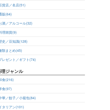
百貨店／名店(51)
通販(64)
お酒／アルコール(32)
料理雑貨(9)
歴史／豆知識(128)
種類まとめ(45)
プレゼント／ギフト(74)
料理ジャンル
和食(216)
洋食(97)
中華／餃子／小籠包(84)
イタリアン(101)