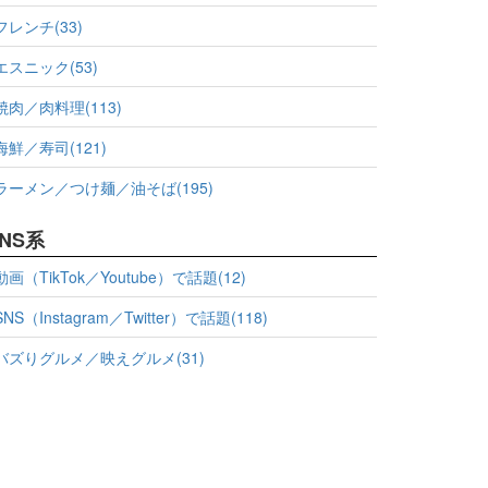
フレンチ(33)
エスニック(53)
焼肉／肉料理(113)
海鮮／寿司(121)
ラーメン／つけ麺／油そば(195)
NS系
動画（TikTok／Youtube）で話題(12)
SNS（Instagram／Twitter）で話題(118)
バズりグルメ／映えグルメ(31)