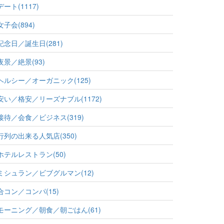
デート(1117)
女子会(894)
記念日／誕生日(281)
夜景／絶景(93)
ヘルシー／オーガニック(125)
安い／格安／リーズナブル(1172)
接待／会食／ビジネス(319)
行列の出来る人気店(350)
ホテルレストラン(50)
ミシュラン／ビブグルマン(12)
合コン／コンパ(15)
モーニング／朝食／朝ごはん(61)