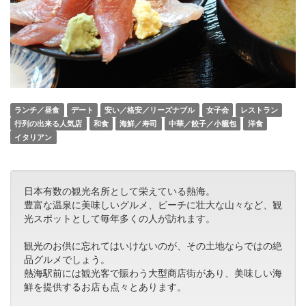
ランチ／昼食
デート
安い／格安／リーズナブル
女子会
レストラン
行列の出来る人気店
和食
海鮮／寿司
中華／餃子／小籠包
洋食
イタリアン
日本有数の観光名所として栄えている熱海。
豊富な温泉に美味しいグルメ、ビーチに壮大な山々など、観
光スポットとして毎年多くの人が訪れます。
観光のお供に忘れてはいけないのが、その土地ならではの絶
品グルメでしょう。
熱海駅前には観光客で賑わう大型商店街があり、美味しい海
鮮を提供するお店も点々とあります。