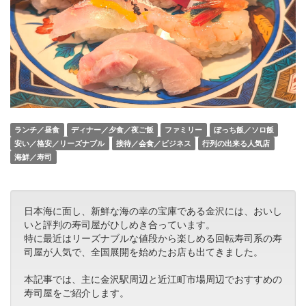
ランチ／昼食
ディナー／夕食／夜ご飯
ファミリー
ぼっち飯／ソロ飯
安い／格安／リーズナブル
接待／会食／ビジネス
行列の出来る人気店
海鮮／寿司
日本海に面し、新鮮な海の幸の宝庫である金沢には、おいし
いと評判の寿司屋がひしめき合っています。
特に最近はリーズナブルな値段から楽しめる回転寿司系の寿
司屋が人気で、全国展開を始めたお店も出てきました。
本記事では、主に金沢駅周辺と近江町市場周辺でおすすめの
寿司屋をご紹介します。