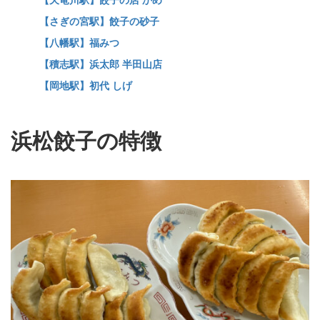
【さぎの宮駅】餃子の砂子
【八幡駅】福みつ
【積志駅】浜太郎 半田山店
【岡地駅】初代 しげ
浜松餃子の特徴