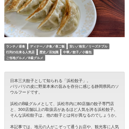
ランチ／昼食
ディナー／夕食／夜ご飯
安い／格安／リーズナブル
行列の出来る人気店
歴史／豆知識
中華／餃子／小籠包
ご当地グルメ／B級グルメ
日本三大餃子として知られる「浜松餃子」。
パリパリの皮に野菜本来の旨みを存分に感じる静岡県民のソ
ウルフードです。
浜松のB級グルメとして、浜松市内に80店舗の餃子専門店
と、300店舗以上の取扱店があるほど人気を誇る浜松餃子。
そんな浜松餃子は、他の餃子とは何が異なるのでしょうか。
本記事では、地元の人がこぞって通うお店や、観光客に人気