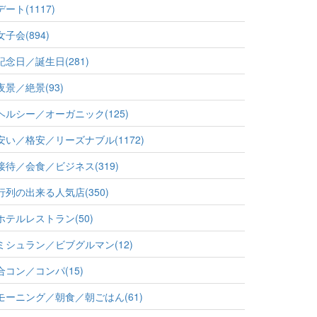
デート(1117)
女子会(894)
記念日／誕生日(281)
夜景／絶景(93)
ヘルシー／オーガニック(125)
安い／格安／リーズナブル(1172)
接待／会食／ビジネス(319)
行列の出来る人気店(350)
ホテルレストラン(50)
ミシュラン／ビブグルマン(12)
合コン／コンパ(15)
モーニング／朝食／朝ごはん(61)