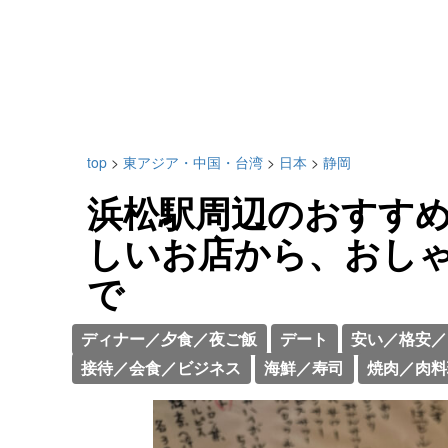
top
>
東アジア・中国・台湾
>
日本
>
静岡
浜松駅周辺のおすすめ
しいお店から、おし
で
ディナー／夕食／夜ご飯
デート
安い／格安／
接待／会食／ビジネス
海鮮／寿司
焼肉／肉料