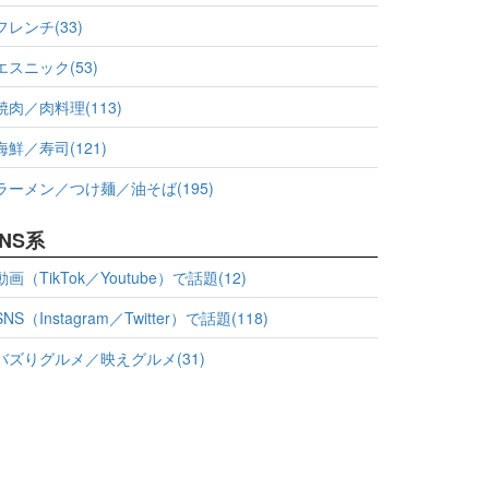
フレンチ(33)
エスニック(53)
焼肉／肉料理(113)
海鮮／寿司(121)
ラーメン／つけ麺／油そば(195)
NS系
動画（TikTok／Youtube）で話題(12)
SNS（Instagram／Twitter）で話題(118)
バズりグルメ／映えグルメ(31)