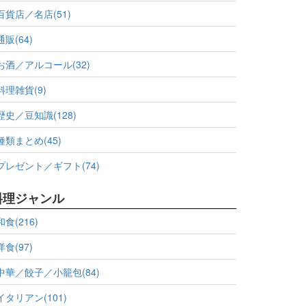
百貨店／名店(51)
通販(64)
お酒／アルコール(32)
料理雑貨(9)
歴史／豆知識(128)
種類まとめ(45)
プレゼント／ギフト(74)
料理ジャンル
和食(216)
洋食(97)
中華／餃子／小籠包(84)
イタリアン(101)