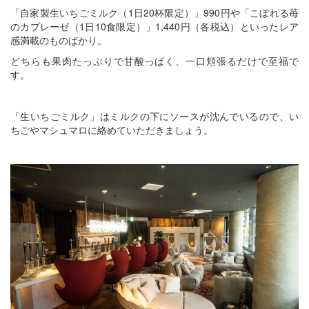
「自家製生いちごミルク（1日20杯限定）」990円や「こぼれる苺
のカプレーゼ（1日10食限定）」1,440円（各税込）といったレア
感満載のものばかり。
どちらも果肉たっぷりで甘酸っぱく、一口頬張るだけで至福で
す。
「生いちごミルク」はミルクの下にソースが沈んでいるので、い
ちごやマシュマロに絡めていただきましょう。