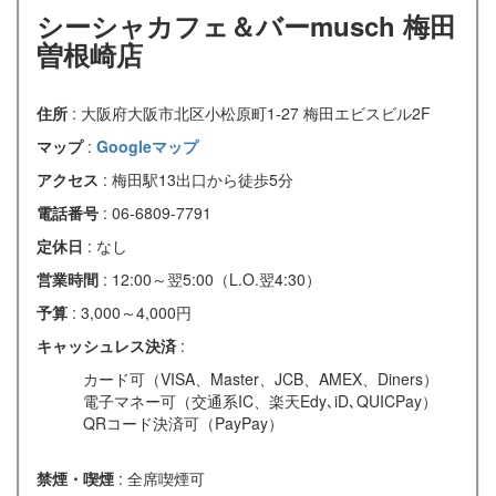
シーシャカフェ＆バーmusch 梅田
曽根崎店
住所
: 大阪府大阪市北区小松原町1-27 梅田エビスビル2F
マップ
:
Googleマップ
アクセス
: 梅田駅13出口から徒歩5分
電話番号
: 06-6809-7791
定休日
: なし
営業時間
: 12:00～翌5:00（L.O.翌4:30）
予算
: 3,000～4,000円
キャッシュレス決済
:
カード可（VISA、Master、JCB、AMEX、Diners）
電子マネー可（交通系IC、楽天Edy､iD､QUICPay）
QRコード決済可（PayPay）
禁煙・喫煙
: 全席喫煙可