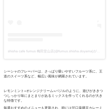
shisha cafe fumus 梅田堂山店(@fumus.shisha.doyama)がシェアした投稿
シーシャのフレーバーは、さっぱり吸いやすいフルーツ系に、王
道のスイーツ系など、幅広い風味が網羅されています。
レモンミント×オレンジクリーム×バジルのように、遊びがききつ
つしっかり味にまとまりがあるミックスを作ってくれるのが大き
な特徴です。
毎週おすすめのメニューも更新され、時には甘口薬膳豆カレーミ