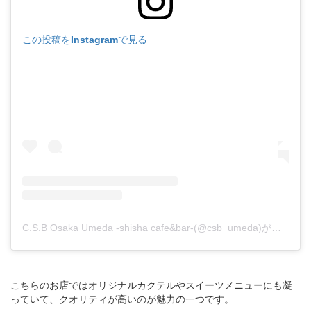
この投稿をInstagramで見る
C.S.B Osaka Umeda -shisha cafe&bar-(@csb_umeda)がシェアした投稿
こちらのお店ではオリジナルカクテルやスイーツメニューにも凝
っていて、クオリティが高いのが魅力の一つです。