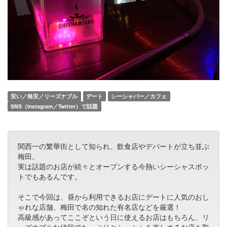
安い／格安／リーズナブル
デート
シーシャバー／カフェ
SNS（Instagram／Twitter）で話題
関西一の繁華街として知られ、飲食店やデパートが立ち並ぶ
梅田。
実は話題のお店が続々とオープンする今熱いシーシャスポッ
トでもあるんです。
そこで今回は、昼から利用できるお店にデートに人気のおし
ゃれな店舗、梅田で名の知れた有名店などを厳選！
高級感があってここぞという日に使えるお店はもちろん、リ
ーズナブルな値段でたっぷりとシーシャを楽しめるお店も取