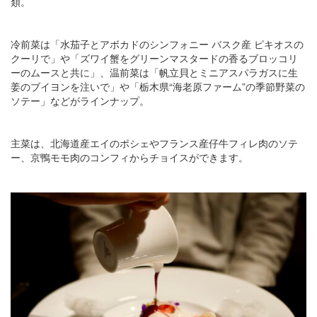
類。
冷前菜は「水茄子とアボカドのシンフォニー バスク産 ピキオスの
クーリで」や「ズワイ蟹をグリーンマスタードの香るブロッコリ
ーのムースと共に」、温前菜は「帆立貝とミニアスパラガスに生
姜のブイヨンを注いで」や「栃木県“海老原ファーム”の季節野菜の
ソテー」などがラインナップ。
主菜は、北海道産エイのポシェやフランス産仔牛フィレ肉のソテ
ー、京鴨モモ肉のコンフィからチョイスができます。