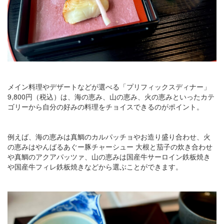
メイン料理やデザートなどが選べる「プリフィックスディナー」
9,800円（税込）は、海の恵み、山の恵み、火の恵みといったカテ
ゴリーから自分の好みの料理をチョイスできるのがポイント。
例えば、海の恵みは真鯛のカルパッチョやお造り盛り合わせ、火
の恵みはやんばるあぐー豚チャーシュー 大根と茄子の炊き合わせ
や真鯛のアクアパッツァ、山の恵みは国産牛サーロイン鉄板焼き
や国産牛フィレ鉄板焼きなどから選ぶことができます。