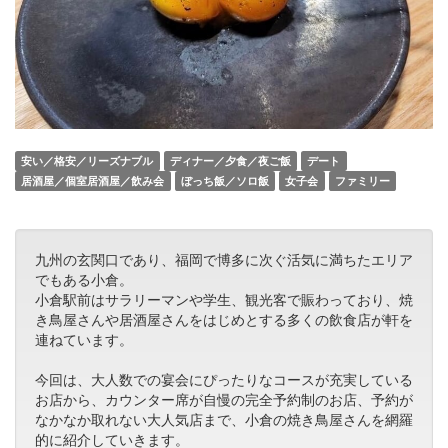
安い／格安／リーズナブル
ディナー／夕食／夜ご飯
デート
居酒屋／個室居酒屋／飲み会
ぼっち飯／ソロ飯
女子会
ファミリー
九州の玄関口であり、福岡で博多に次ぐ活気に満ちたエリア
でもある小倉。
小倉駅前はサラリーマンや学生、観光客で賑わっており、焼
き鳥屋さんや居酒屋さんをはじめとする多くの飲食店が軒を
連ねています。
今回は、大人数での宴会にぴったりなコースが充実している
お店から、カウンター席が自慢の完全予約制のお店、予約が
なかなか取れない大人気店まで、小倉の焼き鳥屋さんを網羅
的に紹介していきます。