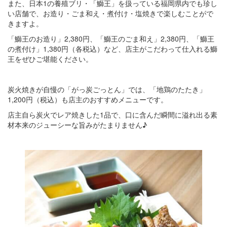
また、日本1の養殖ブリ・「鰤王」を扱っている福岡県内でも珍し
い店舗で、お造り・ごま和え・煮付け・塩焼きで楽しむことがで
きますよ。
「鰤王のお造り」2,380円、「鰤王のごま和え」2,380円、「鰤王
の煮付け」1,380円（各税込）など、店主がこだわって仕入れる鰤
王をぜひご堪能ください。
炭火焼きが自慢の「がっ炭ごっとん」では、「地鶏のたたき」
1,200円（税込）も店主のおすすめメニューです。
店主自ら炭火でレア焼きした1品で、口に含んだ瞬間に溢れ出る素
材本来のジューシーな旨みがたまりません♪