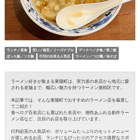
ランチ／昼食
安い／格安／リーズナブル
ディナー／夕食／夜ご飯
ぼっち飯／ソロ飯
行列の出来る人気店
ラーメン／つけ麺／油そば
ラーメン好きが集まる東陽町は、実力派の名店から地元に愛
される老舗まで、幅広い魅力を持つラーメン激戦区です。
本記事では、そんな東陽町でおすすめのラーメン店を厳選し
てご紹介！
食べログ百名店にも選ばれた名店や、個性あふれる創作ラー
メン店など、注目のお店を取り上げています。
行列必至の人気店や、ボリュームたっぷりのセットメニュー
が楽しめるお店、ランチにもぴったりのアクセス抜群なスポ