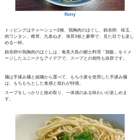
Retty
トッピングはチャーシュー2種、鶏胸肉のほぐし、錦糸卵、味玉、
肉ワンタン、椎茸、九条ねぎ、海苔3枚と豪華で、見た目でも楽し
める一杯。
錦糸卵や鶏胸肉のほぐしは、奄美大島の郷土料理「鶏飯」をイメ
ージしたユニークなアイデアで、スープとの相性も抜群です。
麺は手揉み麺と細麺から選べて、もち小麦を使用した手揉み麺
は、もちもちとした食感と捻れが特徴。
スープをしっかりと絡め取り、一体感のある味わいが楽しめま
す。