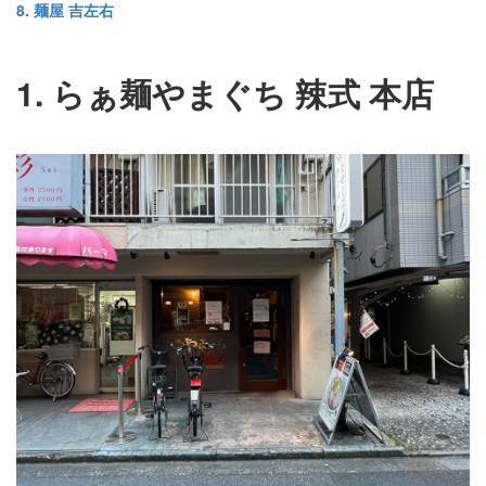
8. 麺屋 吉左右
1. らぁ麺やまぐち 辣式 本店