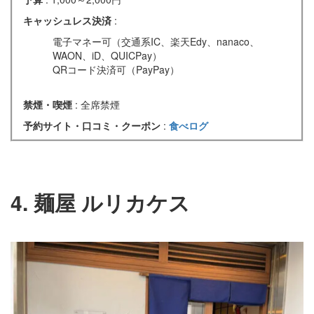
キャッシュレス決済
:
電子マネー可（交通系IC、楽天Edy、nanaco、
WAON、iD、QUICPay）
QRコード決済可（PayPay）
禁煙・喫煙
: 全席禁煙
予約サイト・口コミ・クーポン
:
食べログ
4. 麺屋 ルリカケス