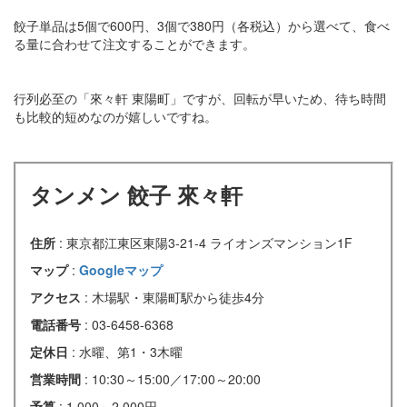
餃子単品は5個で600円、3個で380円（各税込）から選べて、食べ
る量に合わせて注文することができます。
行列必至の「來々軒 東陽町」ですが、回転が早いため、待ち時間
も比較的短めなのが嬉しいですね。
タンメン 餃子 來々軒
住所
: 東京都江東区東陽3-21-4 ライオンズマンション1F
マップ
:
Googleマップ
アクセス
: 木場駅・東陽町駅から徒歩4分
電話番号
: 03-6458-6368
定休日
: 水曜、第1・3木曜
営業時間
: 10:30～15:00／17:00～20:00
予算
: 1,000～2,000円