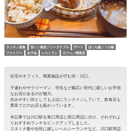
ランチ／昼食
安い／格安／リーズナブル
デート
ぼっち飯／ソロ飯
ファミリー
女子会
レストラン
カフェ／喫茶店
住宅やオフィス、商業施設が佇む街・川口。
子連れやサラリーマン、学生など幅広い世代に嬉しいお手頃
なお店があるのが魅力。
住みやすい街としても上位にランクインしていて、飲食店も
豊富でどのお店も賑わっています。
本記事では川口駅を東口周辺と西口周辺に分け、それぞれよ
りおすすめランチをピックアップしました。
スタミナ飯や女性に嬉しいヘルシーランチなど、川口駅周辺