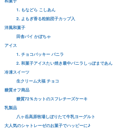
和菓子
1. もなどら こしあん
2. よもぎ香る粒餡団子カップ入
洋風和菓子
田舎パイ かぼちゃ
アイス
1. チョコバッキー バニラ
2. 和菓子アイスたい焼き最中バニラしっぽまであん
冷凍スイーツ
生クリーム大福 チョコ
糖質オフ商品
糖質72％カットのスフレチーズケーキ
乳製品
八ヶ岳高原牧場しぼりたて牛乳ヨーグルト
大人気のシャトレーゼのお菓子でハッピーに♪