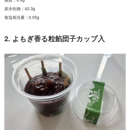
炭水化物：42.3g
食塩相当量：0.05g
2. よもぎ香る粒餡団子カップ入