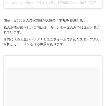
A post shared by ハイサイ！ (@hn19760819)
on
Jul 6, 2017 at 2:18pm PDT
国産小麦100％の自家製麺が人気の「本丸亭 鶴屋町店」。
鯰の魚拓が飾られた店内には、カウンター席のみで12席が用意さ
れています。
店内に入ると黒いバンダナとユニフォームできめたスタッフさん
が忙しくラーメンを作る風景があります。