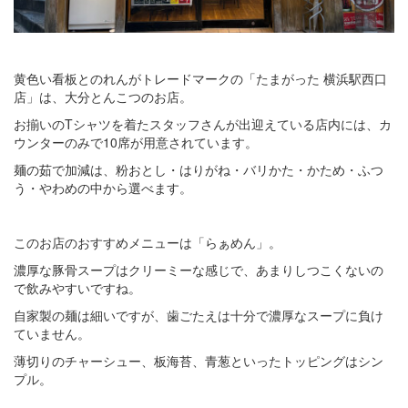
黄色い看板とのれんがトレードマークの「たまがった 横浜駅西口
店」は、大分とんこつのお店。
お揃いのTシャツを着たスタッフさんが出迎えている店内には、カ
ウンターのみで10席が用意されています。
麺の茹で加減は、粉おとし・はりがね・バリかた・かため・ふつ
う・やわめの中から選べます。
このお店のおすすめメニューは「らぁめん」。
濃厚な豚骨スープはクリーミーな感じで、あまりしつこくないの
で飲みやすいですね。
自家製の麺は細いですが、歯ごたえは十分で濃厚なスープに負け
ていません。
薄切りのチャーシュー、板海苔、青葱といったトッピングはシン
プル。