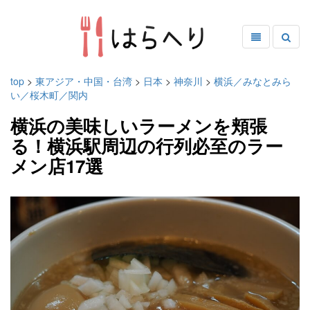
top
>
東アジア・中国・台湾
>
日本
>
神奈川
>
横浜／みなとみら
い／桜木町／関内
横浜の美味しいラーメンを頬張
る！横浜駅周辺の行列必至のラー
メン店17選