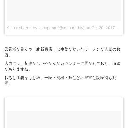
A post shared by tetsupapa (@tetta.daddy)
on
Oct 20, 2017 at 5:07pm PDT
黒看板が目立つ「維新商店」は生姜が効いたラーメンが人気のお
店。
店内には、昔懐かしいやかんがカウンターに置かれており、情緒
がありますね。
おろし生姜をはじめ、一味・胡椒・酢などの豊富な調味料も配
置。