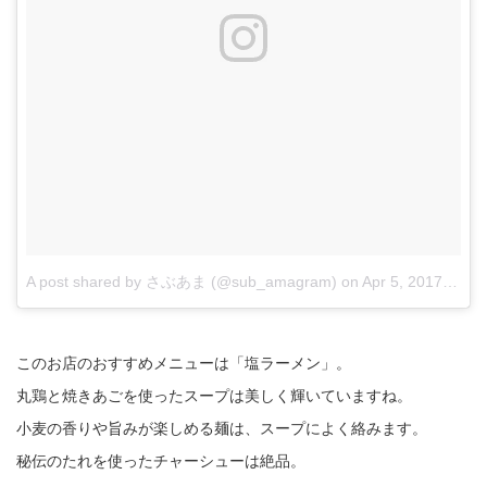
A post shared by さぶあま (@sub_amagram)
on
Apr 5, 2017 at 4:53am PDT
このお店のおすすめメニューは「塩ラーメン」。
丸鶏と焼きあごを使ったスープは美しく輝いていますね。
小麦の香りや旨みが楽しめる麺は、スープによく絡みます。
秘伝のたれを使ったチャーシューは絶品。