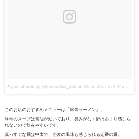
A post shared by @noooodles_365
on
Oct 9, 2017 at 4:44pm PDT
このお店のおすすめメニューは「豚骨ラーメン」。
豚骨のスープは醤油が効いており、臭みがなく癖はあまり感じら
れないので飲みやすいです。
真っすぐな麺は中太で、小麦の風味も感じられる定番の麺。