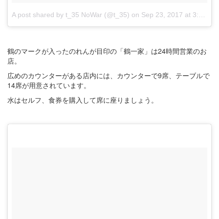
A post shared by t_35 NoWar (@t_35)
on
Sep 23, 2017 at 3:11am PDT
鶴のマークが入ったのれんが目印の「鶴一家」は24時間営業のお
店。
広めのカウンターがある店内には、カウンターで9席、テーブルで
14席が用意されています。
水はセルフ、食券を購入して席に座りましょう。