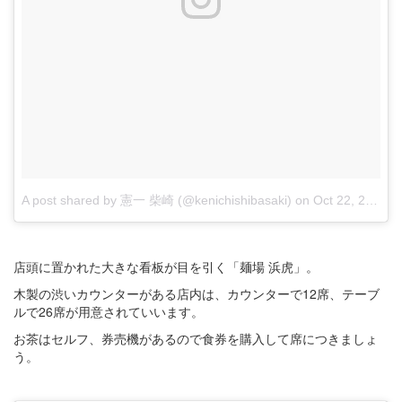
A post shared by 憲一 柴崎 (@kenichishibasaki)
on
Oct 22, 2017 at 9:40pm PDT
店頭に置かれた大きな看板が目を引く「麺場 浜虎」。
木製の渋いカウンターがある店内は、カウンターで12席、テーブ
ルで26席が用意されていいます。
お茶はセルフ、券売機があるので食券を購入して席につきましょ
う。