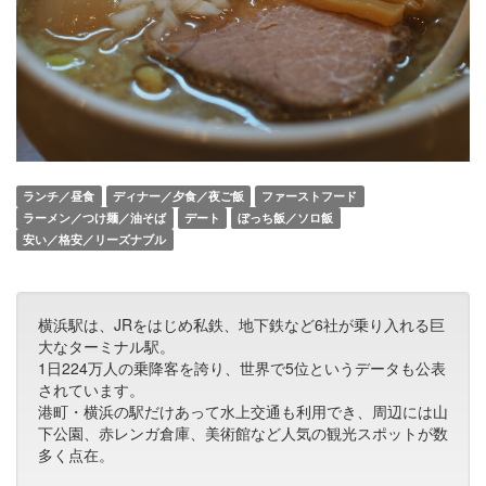
ランチ／昼食
ディナー／夕食／夜ご飯
ファーストフード
ラーメン／つけ麺／油そば
デート
ぼっち飯／ソロ飯
安い／格安／リーズナブル
横浜駅は、JRをはじめ私鉄、地下鉄など6社が乗り入れる巨
大なターミナル駅。
1日224万人の乗降客を誇り、世界で5位というデータも公表
されています。
港町・横浜の駅だけあって水上交通も利用でき、周辺には山
下公園、赤レンガ倉庫、美術館など人気の観光スポットが数
多く点在。