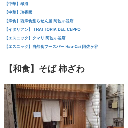
【中華】翠海
【中華】珍香園
【洋食】西洋食堂らせん屋 阿佐ヶ谷店
【イタリアン】 TRATTORIA DEL CEPPO
【エスニック】クマリ 阿佐ヶ谷店
【エスニック】自然食フーズバー Hao-Cai 阿佐ヶ谷
【和食】そば 柿ざわ