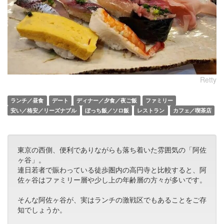
Retty
ランチ／昼食
デート
ディナー／夕食／夜ご飯
ファミリー
安い／格安／リーズナブル
ぼっち飯／ソロ飯
レストラン
カフェ／喫茶店
東京の西側、便利でありながらも落ち着いた雰囲気の「阿佐
ヶ谷」。
連日若者で賑わっている徒歩圏内の高円寺と比較すると、阿
佐ヶ谷はファミリー層や少し上の年齢層の方々が多いです。
そんな阿佐ヶ谷が、実はランチの激戦区でもあることをご存
知でしょうか。