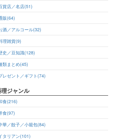
百貨店／名店(51)
通販(64)
お酒／アルコール(32)
料理雑貨(9)
歴史／豆知識(128)
種類まとめ(45)
プレゼント／ギフト(74)
料理ジャンル
和食(216)
洋食(97)
中華／餃子／小籠包(84)
イタリアン(101)