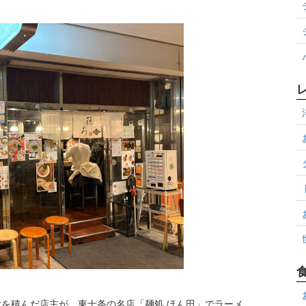
を積んだ店主が、東十条の名店「麺処 ほん田」でラーメ