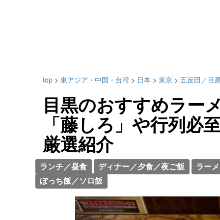
top
>
東アジア・中国・台湾
>
日本
>
東京
>
五反田／目
目黒のおすすめラーメ
「藤しろ」や行列必
厳選紹介
ランチ／昼食
ディナー／夕食／夜ご飯
ラーメ
ぼっち飯／ソロ飯