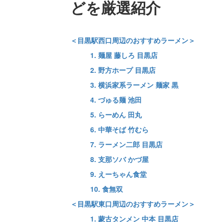
どを厳選紹介
＜目黒駅西口周辺のおすすめラーメン＞
1. 麺屋 藤しろ 目黒店
2. 野方ホープ 目黒店
3. 横浜家系ラーメン 麺家 黒
4. づゅる麺 池田
5. らーめん 田丸
6. 中華そば 竹むら
7. ラーメン二郎 目黒店
8. 支那ソバ かづ屋
9. えーちゃん食堂
10. 食無双
＜目黒駅東口周辺のおすすめラーメン＞
1. 蒙古タンメン 中本 目黒店