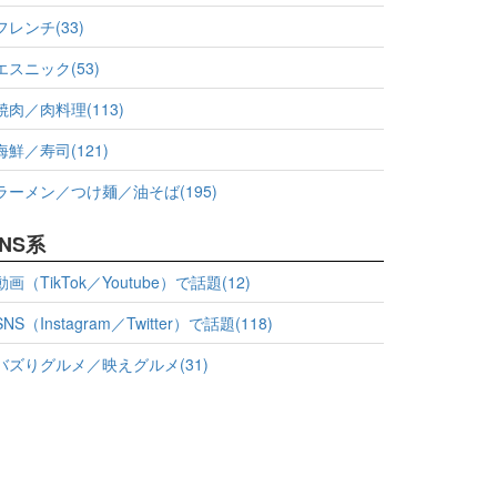
フレンチ(33)
エスニック(53)
焼肉／肉料理(113)
海鮮／寿司(121)
ラーメン／つけ麺／油そば(195)
NS系
動画（TikTok／Youtube）で話題(12)
SNS（Instagram／Twitter）で話題(118)
バズりグルメ／映えグルメ(31)