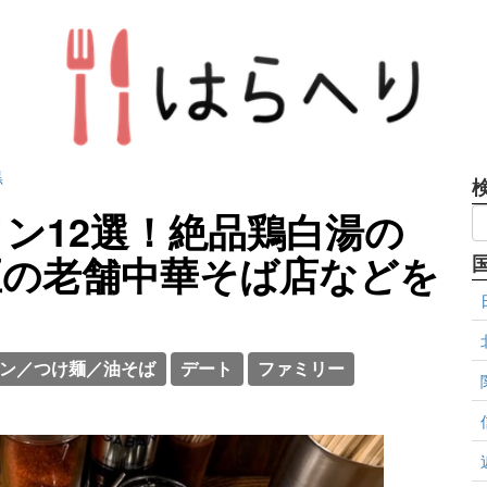
黒
ン12選！絶品鶏白湯の
至の老舗中華そば店などを
ン／つけ麺／油そば
デート
ファミリー