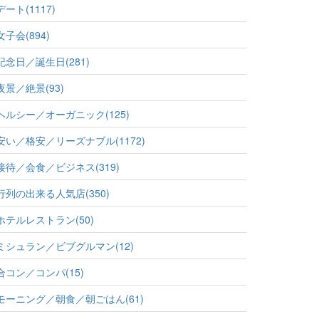
デート(1117)
女子会(894)
記念日／誕生日(281)
夜景／絶景(93)
ヘルシー／オーガニック(125)
安い／格安／リーズナブル(1172)
接待／会食／ビジネス(319)
行列の出来る人気店(350)
ホテルレストラン(50)
ミシュラン／ビブグルマン(12)
合コン／コンパ(15)
モーニング／朝食／朝ごはん(61)