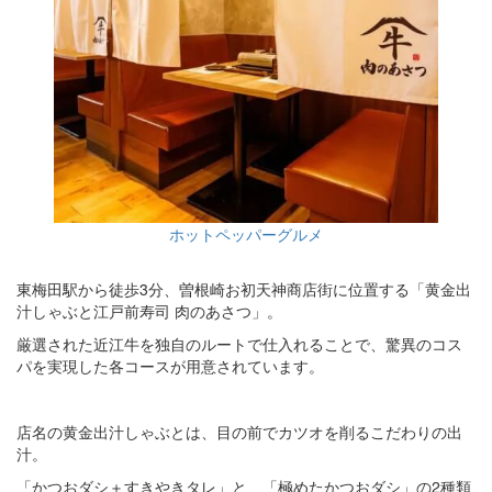
ホットペッパーグルメ
東梅田駅から徒歩3分、曽根崎お初天神商店街に位置する「黄金出
汁しゃぶと江戸前寿司 肉のあさつ」。
厳選された近江牛を独自のルートで仕入れることで、驚異のコス
パを実現した各コースが用意されています。
店名の黄金出汁しゃぶとは、目の前でカツオを削るこだわりの出
汁。
「かつおダシ＋すきやきタレ」と、「極めたかつおダシ」の2種類