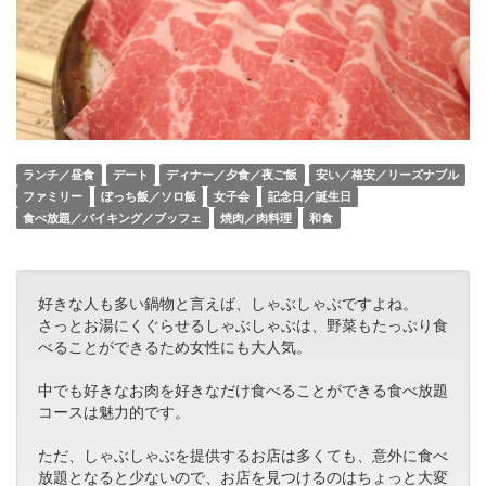
ランチ／昼食
デート
ディナー／夕食／夜ご飯
安い／格安／リーズナブル
ファミリー
ぼっち飯／ソロ飯
女子会
記念日／誕生日
食べ放題／バイキング／ブッフェ
焼肉／肉料理
和食
好きな人も多い鍋物と言えば、しゃぶしゃぶですよね。
さっとお湯にくぐらせるしゃぶしゃぶは、野菜もたっぷり食
べることができるため女性にも大人気。
中でも好きなお肉を好きなだけ食べることができる食べ放題
コースは魅力的です。
ただ、しゃぶしゃぶを提供するお店は多くても、意外に食べ
放題となると少ないので、お店を見つけるのはちょっと大変