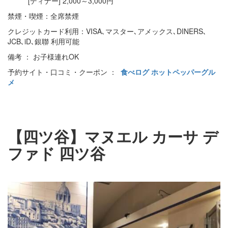
[ディナー] 2,000～3,000円
禁煙・喫煙：全席禁煙
クレジットカード利用：VISA､マスター､アメックス､DINERS､
JCB､iD､銀聯 利用可能
備考 ： お子様連れOK
予約サイト・口コミ・クーポン ：
食べログ
ホットペッパーグル
メ
【四ツ谷】マヌエル カーサ デ
ファド 四ツ谷