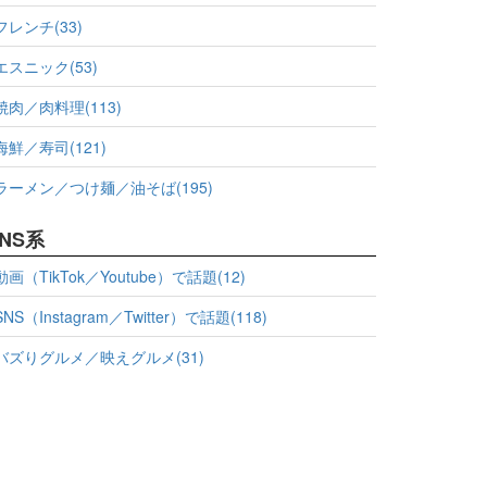
フレンチ(33)
エスニック(53)
焼肉／肉料理(113)
海鮮／寿司(121)
ラーメン／つけ麺／油そば(195)
NS系
動画（TikTok／Youtube）で話題(12)
SNS（Instagram／Twitter）で話題(118)
バズりグルメ／映えグルメ(31)