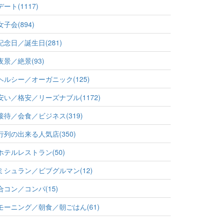
デート(1117)
女子会(894)
記念日／誕生日(281)
夜景／絶景(93)
ヘルシー／オーガニック(125)
安い／格安／リーズナブル(1172)
接待／会食／ビジネス(319)
行列の出来る人気店(350)
ホテルレストラン(50)
ミシュラン／ビブグルマン(12)
合コン／コンパ(15)
モーニング／朝食／朝ごはん(61)