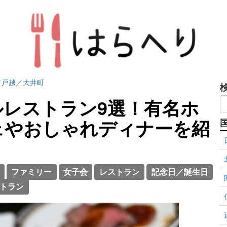
／戸越／大井町
レストラン9選！有名ホ
ェやおしゃれディナーを紹
ファミリー
女子会
レストラン
記念日／誕生日
トラン