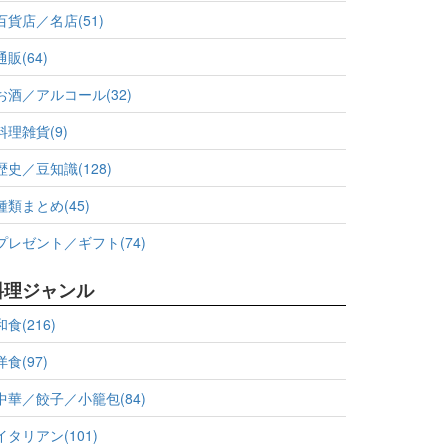
百貨店／名店(51)
通販(64)
お酒／アルコール(32)
料理雑貨(9)
歴史／豆知識(128)
種類まとめ(45)
プレゼント／ギフト(74)
料理ジャンル
和食(216)
洋食(97)
中華／餃子／小籠包(84)
イタリアン(101)