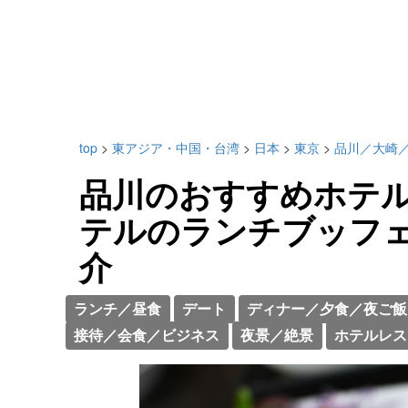
top
>
東アジア・中国・台湾
>
日本
>
東京
>
品川／大崎
品川のおすすめホテル
テルのランチブッフ
介
ランチ／昼食
デート
ディナー／夕食／夜ご飯
接待／会食／ビジネス
夜景／絶景
ホテルレス