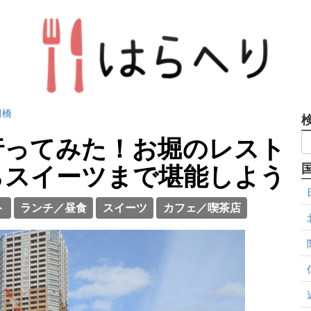
田橋
行ってみた！お堀のレスト
らスイーツまで堪能しよう
ト
ランチ／昼食
スイーツ
カフェ／喫茶店