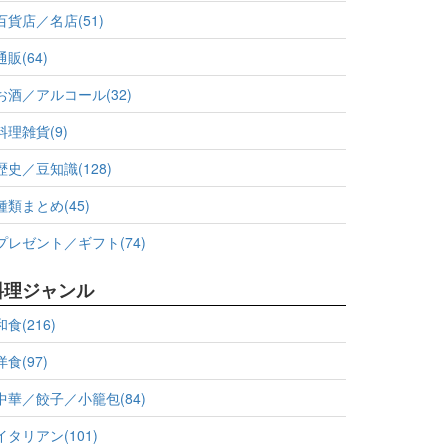
百貨店／名店(51)
通販(64)
お酒／アルコール(32)
料理雑貨(9)
歴史／豆知識(128)
種類まとめ(45)
プレゼント／ギフト(74)
料理ジャンル
和食(216)
洋食(97)
中華／餃子／小籠包(84)
イタリアン(101)