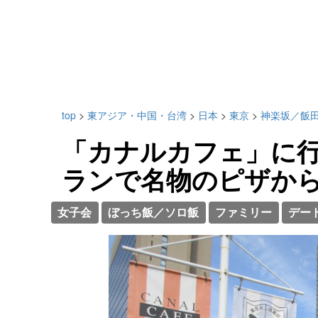
top
>
東アジア・中国・台湾
>
日本
>
東京
>
神楽坂／飯
「カナルカフェ」に
ランで名物のピザか
女子会
ぼっち飯／ソロ飯
ファミリー
デー