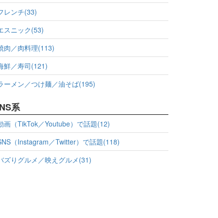
フレンチ(33)
エスニック(53)
焼肉／肉料理(113)
海鮮／寿司(121)
ラーメン／つけ麺／油そば(195)
NS系
動画（TikTok／Youtube）で話題(12)
SNS（Instagram／Twitter）で話題(118)
バズりグルメ／映えグルメ(31)