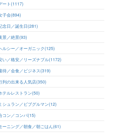
デート(1117)
女子会(894)
記念日／誕生日(281)
夜景／絶景(93)
ヘルシー／オーガニック(125)
安い／格安／リーズナブル(1172)
接待／会食／ビジネス(319)
行列の出来る人気店(350)
ホテルレストラン(50)
ミシュラン／ビブグルマン(12)
合コン／コンパ(15)
モーニング／朝食／朝ごはん(61)