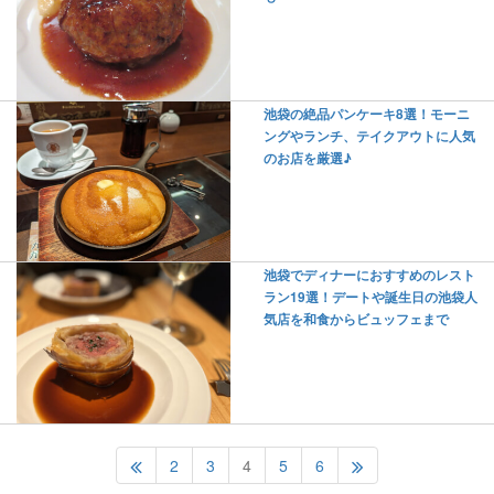
池袋の絶品パンケーキ8選！モーニ
ングやランチ、テイクアウトに人気
のお店を厳選♪
池袋でディナーにおすすめのレスト
ラン19選！デートや誕生日の池袋人
気店を和食からビュッフェまで
2
3
4
5
6