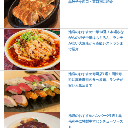
品餃子を西口・東口別に紹介
池袋のおすすめ中華14選！本場さな
がらのガチ中華はもちろん、ランチ
が安い大衆店から高級レストランま
で紹介
池袋のおすすめ寿司店7選！回転寿
司に高級寿司の食べ放題、ランチが
安い人気店まで
池袋のおすすめハンバーグ6選！黒
毛和牛に特製牛すじシチューソース
も