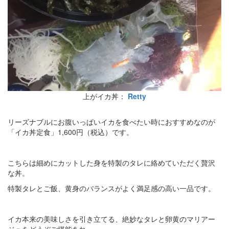
上がイカ丼：
Retty
リーズナブルにお腹いっぱいイカを食べたい時におすすめなのが
「イカ丼定食」1,600円（税込）です。
こちらは細めにカットした身を特製のタレに絡めていただく贅沢
な丼。
特製タレとご飯、黄身のバランスがよく満足感の高い一品です。
イカ本来の美味しさを引き立てる、絶妙なタレと卵黄のマリアー
ジュをどうぞご堪能あれ。