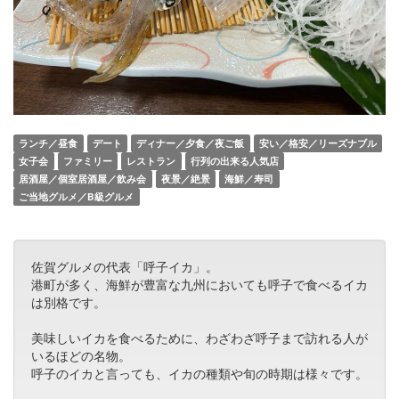
ランチ／昼食
デート
ディナー／夕食／夜ご飯
安い／格安／リーズナブル
女子会
ファミリー
レストラン
行列の出来る人気店
居酒屋／個室居酒屋／飲み会
夜景／絶景
海鮮／寿司
ご当地グルメ／B級グルメ
佐賀グルメの代表「呼子イカ」。
港町が多く、海鮮が豊富な九州においても呼子で食べるイカ
は別格です。
美味しいイカを食べるために、わざわざ呼子まで訪れる人が
いるほどの名物。
呼子のイカと言っても、イカの種類や旬の時期は様々です。