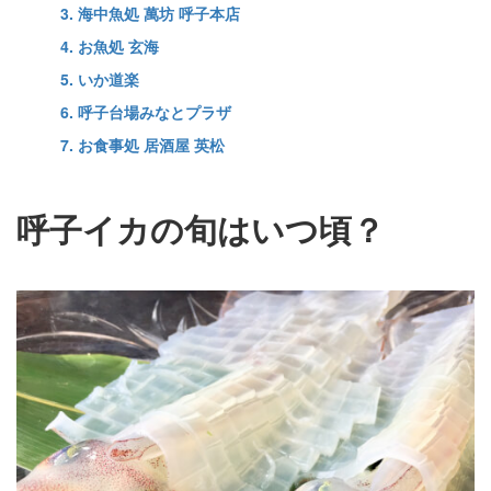
3. 海中魚処 萬坊 呼子本店
4. お魚処 玄海
5. いか道楽
6. 呼子台場みなとプラザ
7. お食事処 居酒屋 英松
呼子イカの旬はいつ頃？